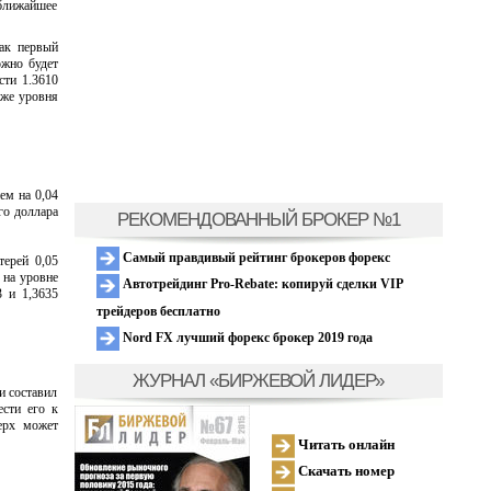
 ближайшее
ак первый
ожно будет
сти 1.3610
иже уровня
ем на 0,04
го доллара
РЕКОМЕНДОВАННЫЙ БРОКЕР №1
Самый правдивый рейтинг брокеров форекс
терей 0,05
 на уровне
Автотрейдинг Pro-Rebate: копируй сделки VIP
3 и 1,3635
трейдеров бесплатно
Nord FX лучший форекс брокер 2019 года
ЖУРНАЛ «БИРЖЕВОЙ ЛИДЕР»
и составил
ести его к
ерх может
Читать онлайн
Скачать номер