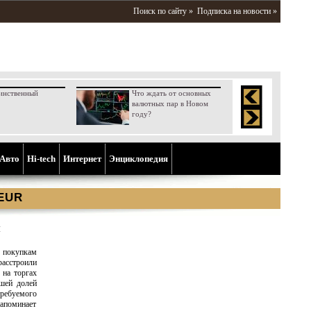
Поиск по сайту »
Подписка на новости »
инственный
Что ждать от основных
валютных пар в Новом
году?
Aвто
Hi-tech
Интернет
Энциклопедия
 EUR
и
с покупкам
расстроили
 на торгах
ьшей долей
ребуемого
напоминает