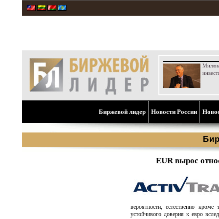
Милли
инвест
Биржевой лидер
Новости России
Ново
Бир
EUR вырос отно
вероятности, естественно кроме
устойчивого доверия к евро всле