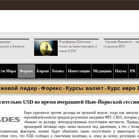
ардеры
Платформа Ethereum -
Сатоши Накамото - та
ируют в биткоин
стоит ли инвестировать в
создатель BTC
токен ETH?
сти Мира
Форекс
Биржи
Бизнес
Инвестиции
Медицина
Наука
PR
жевой лидер
Форекс
Курсы валют
Курс евро
»
»
»
сительно USD во время вчерашней Нью-Йоркской сесси
Евро укрепился против доллара на прошлой неделе, тогда как импуль
европейской валюты придали результаты заседания ФРС США, которые 
«быков» по доллару непосредственным отсутствием жесткости. Правда,
прошедшей пятницы евро снова оказался под давлением, а это с бол
 технических факторов, можно будет объяснить также отсутствием у инвесторов т
дствие того, что ЕЦБ сообщил о смягчении политики, и, плюс ко всему, регулярно 