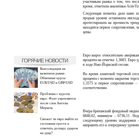
участникам рынка о том, что пос
время, отметили аналитики ActivTr
Следующая попытка дала шанс по
прорыв уровня остановила нисходя
протестировать на прочность трен
находится первое сопротивление, 
цены.
Евро вырос относительно американ
ГОРЯЧИЕ НОВОСТИ
процента на отметке 1,3603. Евро 
в ходе Нью-Йоркской сессии.
Консолидация на
валютном рынке.
Во время азиатской торговой сес
Обменные курсы
процента с момента закрытия торг
EUR/USD и GBP/USD
1,3575 и первое сопротивление –
соответственно.
Проблемы с курсом
евро. Фунт укрепляется
после слов Ангелы
Меркель
Вчера британский фондовый индекс
6840,62, минимум – 6736,11. Нед
Сможет ли евро выйти из
следующему уровню поддержки – 
состояния грогги и
направить его к очередному уровню
ответить доллару ударом
на удар?