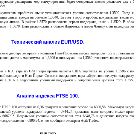
ледующее расширение мер стимулирования будет смотреться вполне реальным уже в
ades.
купателям пробиться выше установившегося уровня сопротивления 1.3590. Тогда к
щая линия тренда на отметке 1.3640. За счет второго пробоя, покупателям вновь м
довую линию. В районе 1.3570 расположена первая поддержка, ниже – 1.3520. В обла
выше – 1.3670. Цена расположена в облаке Ишимоку, а линия Чинкоу-спан находится н
Технический анализ EUR/USD.
ского доллара во время вчерашней Нью-Йоркской сессии, завершив торги с повышени
удалось достичь максимума на 1,3606 и минимума – на 1,3580 относительно американско
сии в 6:00 утра по GMT евро против валюты США торгуется на уровне 1,3596 с по
овой площадки в Нью-Йорке. Согласно ожиданиям, пара найдет свою первую поддержку
 на 1,3616. Следующими уровнями поддержки и сопротивления должны стать 1,355
Анализ индекса FTSE 100.
 FTSE 100 отступил на 0,36 процента и завершил сессию на 6800,56. Максимум недел
ельный уровень поддержки индекса – 6744,24, движение ниже которого может прив
6687,92. Недельным уровнем сопротивления стал 6848,75 и движение индекса вв
 сопротивления – 6896,94, о чем сообщили эксперты ActivTrades.