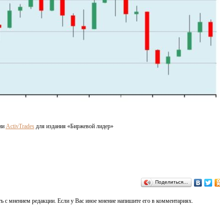
ии
ActivTrades
для издания «Биржевой лидер»
Поделиться…
ь с мнением редакции. Если у Вас иное мнение напишите его в комментариях.