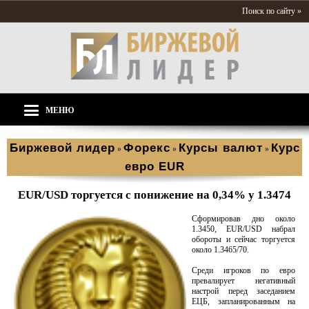
Поиск по сайту »
МЕНЮ
Биржевой лидер
Форекс
Курсы валют
Курс
»
»
»
евро EUR
EUR/USD торгуется с понижение на 0,34% у 1.3474
Сформировав дно около
1.3450, EUR/USD набрал
обороты и сейчас торгуется
около 1.3465/70.
Среди игроков по евро
превалирует негативный
настрой перед заседанием
ЕЦБ, запланированным на