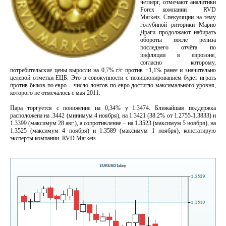
четверг, отмечают аналитики
Forex компании RVD
Markets. Спекуляции на тему
голубиной риторики Марио
Драги продолжают набирать
обороты после релиза
последнего отчёта по
инфляции в еврозоне,
согласно которому,
потребительские цены выросли на 0,7% г/г против +1,1% ранее и значительно
целевой отметки ЕЦБ. Это в совокупности с позиционированием будет играть
против быков по евро – число лонгов по евро достигло максимального уровня,
которого не отмечалось с мая 2011.
Пара торгуется с понижение на 0,34% у 1.3474. Ближайшая поддержка
расположена на .3442 (минимум 4 ноября), на 1.3421 (38.2% от 1.2755-1.3833) и
1.3399 (максимум 28 авг.), а сопротивление – на 1.3523 (максимум 5 ноября), на
1.3525 (максимум 4 ноября) и 1.3589 (максимум 1 ноября), констатирую
эксперты компании RVD Markets.