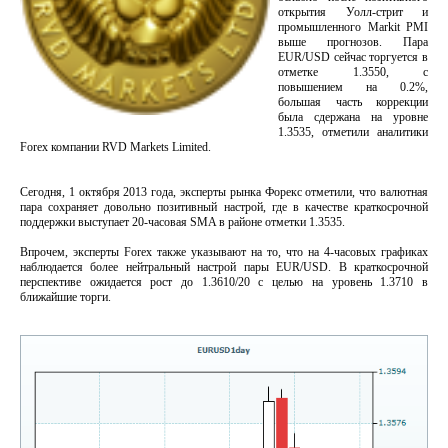
открытия Уолл-стрит и
промышленного Markit PMI
выше прогнозов. Пара
EUR/USD сейчас торгуется в
отметке 1.3550, с
повышением на 0.2%,
большая часть коррекции
была сдержана на уровне
1.3535, отметили аналитики
Forex компании RVD Markets Limited.
Сегодня, 1 октября 2013 года, эксперты рынка Форекс отметили, что валютная
пара сохраняет довольно позитивный настрой, где в качестве краткосрочной
поддержки выступает 20-часовая SMA в районе отметки 1.3535.
Впрочем, эксперты Forex также указывают на то, что на 4-часовых графиках
наблюдается более нейтральный настрой пары EUR/USD. В краткосрочной
перспективе ожидается рост до 1.3610/20 с целью на уровень 1.3710 в
ближайшие торги.