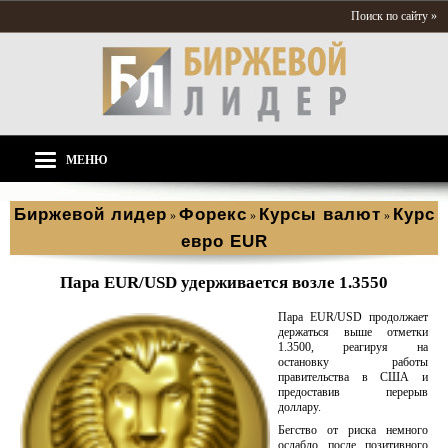
Поиск по сайту »
МЕНЮ
Биржевой лидер
Форекс
Курсы валют
Курс
»
»
»
евро EUR
Пара EUR/USD удерживается возле 1.3550
Пара EUR/USD продолжает
держаться выше отметки
1.3500, реагируя на
остановку работы
правительства в США и
предоставив перерыв
доллару.
Бегство от риска немного
ослабло после позитивного