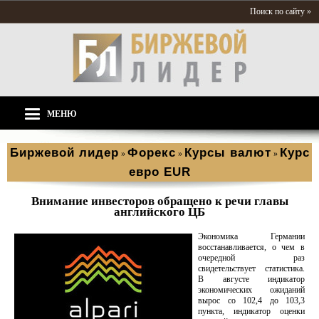
Поиск по сайту »
МЕНЮ
Биржевой лидер
Форекс
Курсы валют
Курс
»
»
»
евро EUR
Внимание инвесторов обращено к речи главы
английского ЦБ
Экономика Германии
восстанавливается, о чем в
очередной раз
свидетельствует статистика.
В августе индикатор
экономических ожиданий
вырос со 102,4 до 103,3
пункта, индикатор оценки