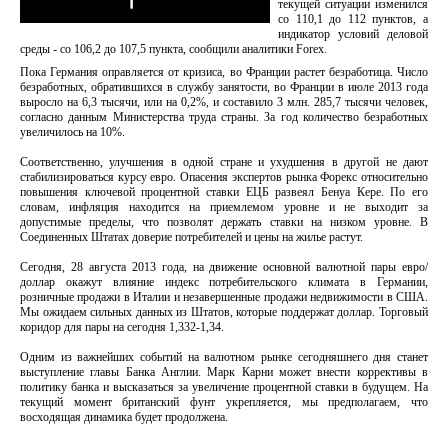
текущей ситуации изменился
со 110,1 до 112 пунктов, а
индикатор условий деловой
среды - со 106,2 до 107,5 пункта, сообщили аналитики Forex.
Пока Германия оправляется от кризиса, во Франции растет безработица. Число
безработных, обратившихся в службу занятости, во Франции в июле 2013 года
выросло на 6,3 тысячи, или на 0,2%, и составило 3 млн. 285,7 тысячи человек,
согласно данным Министерства труда страны. За год количество безработных
увеличилось на 10%.
Соответственно, улучшения в одной стране и ухудшения в другой не дают
стабилизироваться курсу евро. Опасения экспертов рынка Форекс относительно
повышения ключевой процентной ставки ЕЦБ развеял Бенуа Кере. По его
словам, инфляция находится на приемлемом уровне и не выходит за
допустимые пределы, что позволят держать ставки на низком уровне. В
Соединенных Штатах доверие потребителей и цены на жилье растут.
Сегодня, 28 августа 2013 года, на движение основной валютной пары евро/
доллар окажут влияние индекс потребительского климата в Германии,
розничные продажи в Италии и незавершенные продажи недвижимости в США.
Мы ожидаем сильных данных из Штатов, которые поддержат доллар. Торговый
коридор для пары на сегодня 1,332-1,34.
Одним из важнейших событий на валютном рынке сегодняшнего дня станет
выступление главы Банка Англии. Марк Карни может внести коррективы в
политику банка и высказаться за увеличение процентной ставки в будущем. На
текущий момент британский фунт укрепляется, мы предполагаем, что
восходящая динамика будет продолжена.