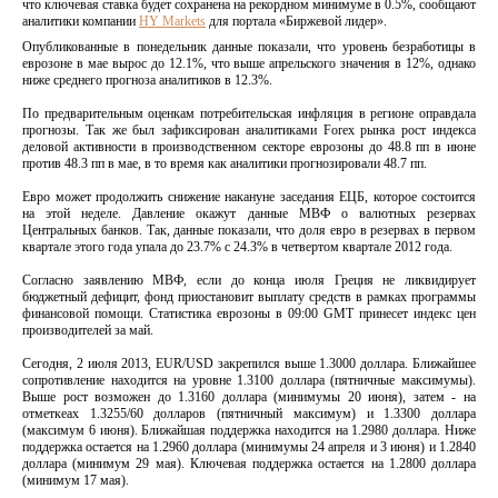
что ключевая ставка будет сохранена на рекордном минимуме в 0.5%, сообщают
аналитики компании
HY Markets
для портала «Биржевой лидер».
Опубликованные в понедельник данные показали, что уровень безработицы в
еврозоне в мае вырос до 12.1%, что выше апрельского значения в 12%, однако
ниже среднего прогноза аналитиков в 12.3%.
По предварительным оценкам потребительская инфляция в регионе оправдала
прогнозы. Так же был зафиксирован аналитиками Forex рынка рост индекса
деловой активности в производственном секторе еврозоны до 48.8 пп в июне
против 48.3 пп в мае, в то время как аналитики прогнозировали 48.7 пп.
Евро может продолжить снижение накануне заседания ЕЦБ, которое состоится
на этой неделе. Давление окажут данные МВФ о валютных резервах
Центральных банков. Так, данные показали, что доля евро в резервах в первом
квартале этого года упала до 23.7% с 24.3% в четвертом квартале 2012 года.
Согласно заявлению МВФ, если до конца июля Греция не ликвидирует
бюджетный дефицит, фонд приостановит выплату средств в рамках программы
финансовой помощи. Статистика еврозоны в 09:00 GMT принесет индекс цен
производителей за май.
Сегодня, 2 июля 2013, EUR/USD закрепился выше 1.3000 доллара. Ближайшее
сопротивление находится на уровне 1.3100 доллара (пятничные максимумы).
Выше рост возможен до 1.3160 доллара (минимумы 20 июня), затем - на
отметкеах 1.3255/60 долларов (пятничный максимум) и 1.3300 доллара
(максимум 6 июня). Ближайшая поддержка находится на 1.2980 доллара. Ниже
поддержка остается на 1.2960 доллара (минимумы 24 апреля и 3 июня) и 1.2840
доллара (минимум 29 мая). Ключевая поддержка остается на 1.2800 доллара
(минимум 17 мая).