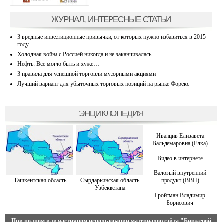
ЖУРНАЛ, ИНТЕРЕСНЫЕ СТАТЬИ
3 вредные инвестиционные привычки, от которых нужно избавиться в 2015
году
Холодная война с Россией никогда и не заканчивалась
Нефть: Все могло быть и хуже…
3 правила для успешной торговли мусорными акциями
Лучший вариант для убыточных торговых позиций на рынке Форекс
ЭНЦИКЛОПЕДИЯ
Иванцив Елизавета
Вальдемаровна (Ёлка)
Видео в интернете
Валовый внутренний
Ташкентская область
Сырдарьинская область
продукт (ВВП)
Узбекистана
Гройсман Владимир
Борисович
При полном или частичном использовании материалов сайта
"Биржевой