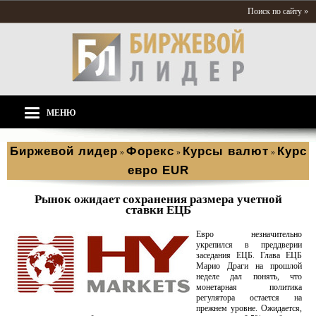
Поиск по сайту »
МЕНЮ
Биржевой лидер
Форекс
Курсы валют
Курс
»
»
»
евро EUR
Рынок ожидает сохранения размера учетной
ставки ЕЦБ
Евро незначительно
укрепился в преддверии
заседания ЕЦБ. Глава ЕЦБ
Марио Драги на прошлой
неделе дал понять, что
монетарная политика
регулятора остается на
прежнем уровне. Ожидается,