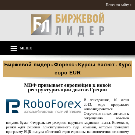
Поиск по сайту »
МЕНЮ
Биржевой лидер
Форекс
Курсы валют
Курс
»
»
»
евро EUR
МВФ призывает европейцев к новой
реструктуризации долгов Греции
В понедельник, 10 июня
2013, евро продолжает
консолидироваться.
Отсутствие явных сигналов к
сокращению объёмов
покупок бумаг Федеральным резервом нарушило медвежьи планы. Возможно,
рынки ждут решения Конституционного суда Германии, который проверяет
программу ЕЦБ выкупа облигаций стран еврозоны на соответствие основному