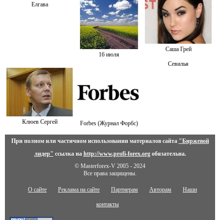
Елгава
Саша Грей
16 июля
Севилья
Клюев Сергей
Forbes (Журнал Форбс)
При полном или частичном использовании материалов сайта
"Биржевой
лидер"
ссылка на
http://www.profi-forex.org
обязательна.
© Masterforex-V 2005 - 2024
Все права защищены.
О сайте
Реклама на сайте
Партнерам
Авторам
Наши
контакты