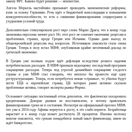
закону ФРГ. Каково будет решение — неизвестно.
Ангела Меркель настойчиво призывает проводить экономические реформы,
взяв за основу Германию. Речь идёт о бюджетной консолидации и повышении
конкурентоспособности, то есть о снижении финансирования соцпрограмм и
ухудшении условий труда.
Дополнительно стимулировали рост евро слова Марио Драги, что к концу года
экономика еврозоны начнет рост. Но этот рост не означает окончание рецессии в
проблемных странах, вроде Греции или Испании. Однако даже выход из
общеевропейской рецессии под вопросом. Источником опасности стала снова
Греция. Теперь в позу встал МВФ, опубликовав крайне негативный доклад по
греческой экономике.
В Греции уже полным ходом идёт дефляция вследствие резкого падения
потребительских расходов. В МВФ признали недооценку последствий программ
сокращения расходов. Теперь под угрозой дальнейшее сокращение госдолга
страны и уже МВФ стал говорить, что неплохо бы провести ещё одну
реструктуризацию. Теперь, если потребуется новая «стрижка», то убытки будут
нести ЕЦБ и европейские страны, ЦБ которых ранее активно скупали
проблемные активы, говорят эксперты рынка Форекс.
Осложняет ситуацию постоянный отток депозитов, что фактически похоронило
кредитование. Доверие рынков не восстановлено, и потому привлекать
финансирование греки не в состоянии. Несмотря на официальный прогноз МВФ,
что уже в 2014 году Афины вернутся к росту, в это слабо верится. Безработица
нарастает и к концу года может достигнуть 28 процентов. Именно поэтому
многие опасаются, что грекам понадобится новый пакет финпомощи, иначе их
ждёт банкротство.