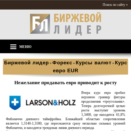
Поиск по сайту »
МЕНЮ
Биржевой лидер
Форекс
Курсы валют
Курс
»
»
»
евро EUR
Нежелание продавать евро приводит к росту
Вчера курс евро пробил
верхнюю границу фигуры
продолжения «треугольник».
Теперь долгосрочной целью
роста выступит уровень
1,3400, где находится 61,8%
Фибоначчи дневного таймфрейма. Ближайшей областью сопротивления
является 1,3140-1,3180, где пересекаются сразу несколько сильных уровней
Фибоначчи, и находится трендовая линия дневного периода.