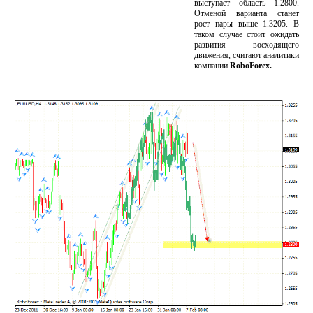
выступает область 1.2800.
Отменой варианта станет
рост пары выше 1.3205. В
таком случае стоит ожидать
развития восходящего
движения, считают аналитики
компании
RoboForex.