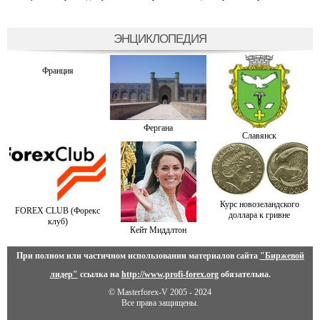
ЭНЦИКЛОПЕДИЯ
Франция
Фергана
Славянск
Курс новозеландского
FOREX CLUB (Форекс
доллара к гривне
клуб)
Кейт Миддлтон
При полном или частичном использовании материалов сайта
"Биржевой
лидер"
ссылка на
http://www.profi-forex.org
обязательна.
© Masterforex-V 2005 - 2024
Все права защищены.