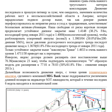
нижнюю грань очень важного
треугольного паттерна
консолидации. Движение
последовало в прошлую пятницу за хуже, чем ожидалось, значением количества
рабочих мест в несельскохозяйственной области в Америке, которое
парадоксально подняло доллар выше, так как доверие рынков
перефокусировалось на неприятие риска и уход к традиционным, качественным/
безопасным активам-убежищам. Наша свободная от риска короткая позиция
предполагает устойчивое дневное закрытие ниже 1.4148 (38.2% Fibo,
восходящий тренд января 2011 года) и 1.4000(психологический уровень), чтобы
разблокировать ускоренный импульс (волна3) к 1.3903/04 (50.0%Fibo/200-
дневная SMA), после давления долгосрочного восходящего тренда последует
движение назад к 1.3670(61.8% Fibo восходящего тренда от января 2011 года).
Только устойчивое закрытие выше "максимума Трише" 1.4653 и очень важного
уровня 1.4711/30 приведет нас к переоценке.
Инверсно, индекс доллара должен расширить свое восстановление выше
76.36(максимум 23 мая), чтобы подтвердить мультимесячную "W" образную
модель для расширения к 77.01 и 78.03 (50%/61.8% Fibo - снижение января
2011г.).
Дальнейшая возможность движения вверх, с точки зрения
технического
анализа
, сделанного компанией
MIG Bank
также поддерживается увеличением
длинной позиции на индикаторе SOT ликвидности, который в течение последних
6 недель находится в положительной зоне.