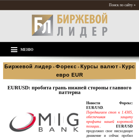
Поиск по сайту »
МЕНЮ
Биржевой лидер
Форекс
Курсы валют
Курс
»
»
»
евро EUR
EURUSD: пробита грань нижней стороны главного
паттерна
Новости Форекс:
EUR/USD
.
Передвигаем стоп к 1.4305,
обеспечивая защиту
профита нашей короткой
позиции.
.
EUR/USD
продолжил свое нисходящее
движение и сейчас пробил