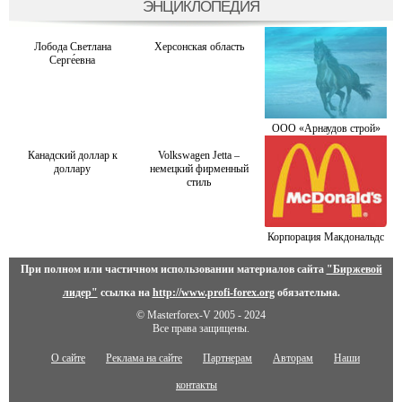
ЭНЦИКЛОПЕДИЯ
Лобода Светлана
Херсонская область
Серге́евна
ООО «Арнаудов строй»
Канадский доллар к
Volkswagen Jetta –
доллару
немецкий фирменный
стиль
Корпорация Макдональдс
При полном или частичном использовании материалов сайта
"Биржевой
лидер"
ссылка на
http://www.profi-forex.org
обязательна.
© Masterforex-V 2005 - 2024
Все права защищены.
О сайте
Реклама на сайте
Партнерам
Авторам
Наши
контакты