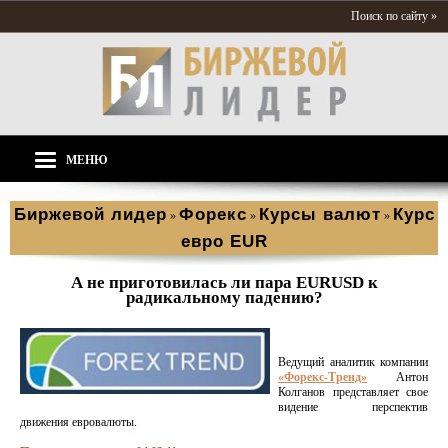
Поиск по сайту »
МЕНЮ
Биржевой лидер
Форекс
Курсы валют
Курс
»
»
»
евро EUR
А не приготовилась ли пара EURUSD к
радикальному падению?
Ведущий аналитик компании
«Форекс-Тренд»
Антон
Колганов представляет свое
видение перспектив
движения евровалюты.