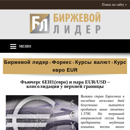
Поиск по сайту »
МЕНЮ
Биржевой лидер
Форекс
Курсы валют
Курс
»
»
»
евро EUR
Фьючеpс 6ЕН1(eвpо) и паpa ЕUR/USD –
консолидация у верхней границы
Валюта стран Евросоюза в
последние несколько дней
безуспешно пытается
пробиться выше отметки
1.3700. На вчерашней
американской сессии была
предпринята неудачная
попытка теста этого