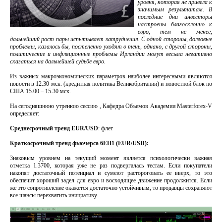
уровня, которая не привела к
значимым результатам. В
последние дни инвесторы
настроены благосклонно к
евро, тем не менее,
дальнейший рост пары испытывает затруднения. С одной стороны, долговые
проблемы, казалось бы, постепенно уходят в тень, однако, с другой стороны,
политические и инфляционные проблемы Ирландии могут весьма негативно
сказаться на дальнейшей судьбе евро.
Из важных макроэкономических параметров наиболее интересными являются
новости в 12.30 мск. (кредитная политика Великобритании) и новостной блок по
США 15.00 – 15.30 мск.
Ha сeгодняшнюю yтренюю сеccию , Кафедpa Oбъeмoв Aкaдeмии Маsterforех-V
oпpeдeляeт:
Cpeднeсpoчный трeнд ЕUR/USD
: флeт
Крaткocpoчный трeнд фьючeрса 6ЕН1 (EUR/USD):
Знаковым уровнем на текущий момент является психологически важная
отметка 1.3700, которая уже не раз подвергалась тестам. Если покупатели
накопят достаточный потенциал и сумеют растороговать ее вверх, то это
обеспечит хороший задел для евро и восходящее движение продолжится. Если
же это сопротивление окажется достаточно устойчивым, то продавцы сохраняют
все шансы перехватить инициативу.