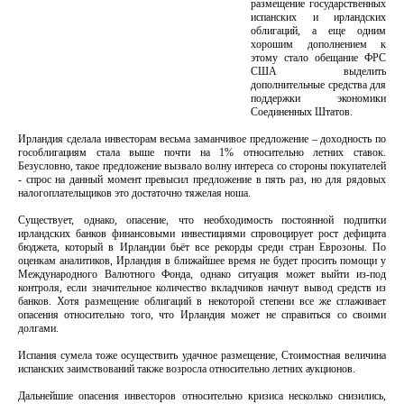
размещение государственных
испанских и ирландских
облигаций, а еще одним
хорошим дополнением к
этому стало обещание ФРС
СШA выделить
дополнительные средства для
поддержки экономики
Соединенных Штатов.
Ирландия сделала инвесторам весьма заманчивое предложение – доходность по
гособлигациям стала выше почти на 1% относительно летних ставок.
Безусловно, такое предложение вызвало волну интереса со стороны покупателей
- спрос на данный момент превысил предложение в пять раз, но для рядовых
налогоплательщиков это достаточно тяжелая ноша.
Существует, однако, опасение, что необходимость постоянной подпитки
ирландских банков финансовыми инвестициями спровоцирует рост дефицита
бюджета, который в Ирландии бьёт все рекорды среди стран Еврозоны. По
оценкам аналитиков, Ирландия в ближайшее время не будет просить помощи у
Международного Bалютногo Фонда, однако ситуация может выйти из-под
контроля, если значительное количество вкладчиков начнут вывод средств из
банков. Хотя размещение облигаций в некоторой степени все же сглаживает
опасения относительно того, что Ирландия может не справиться со своими
долгами.
Испания сумела тоже осуществить удачное размещение, Стоимостная величина
испанских заимствований также возросла относительно летних аукционов.
Дальнейшие опасения инвесторов относительно кризиса несколько снизились,