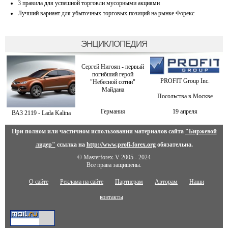
3 правила для успешной торговли мусорными акциями
Лучший вариант для убыточных торговых позиций на рынке Форекс
ЭНЦИКЛОПЕДИЯ
Сергей Нигоян - первый
погибший герой
PROFIT Group Inc.
"Небесной сотни"
Майдана
Посольства в Москве
Германия
19 апреля
ВАЗ 2119 - Lada Kalina
При полном или частичном использовании материалов сайта
"Биржевой
лидер"
ссылка на
http://www.profi-forex.org
обязательна.
© Masterforex-V 2005 - 2024
Все права защищены.
О сайте
Реклама на сайте
Партнерам
Авторам
Наши
контакты