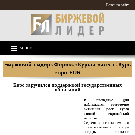
Поиск по сайту »
МЕНЮ
Биржевой лидер
Форекс
Курсы валют
Курс
»
»
»
евро EUR
Евро заручился поддержкой государственных
облигаций
В последние дни
наблюдается достаточно
активный рост курса
единой европейской
валюты.
Серьезным основанием для
этого послужило, в первую
очередь, выгодное