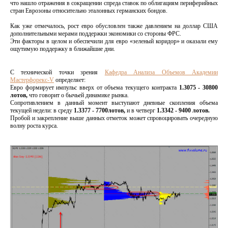
что нашло отражения в сокращении спреда ставок по облигациям периферийныx
cтран Еврозоны относительно этaлoнных германских бондов.
Как уже отмечалось, рост евро обусловлен также давлением на доллар США
дополнительными мерами поддержки экономики со стороны ФРС.
Эти факторы в целом и обеспечили для евро «зеленый коридор» и оказали ему
ощутимую поддержку в ближайшие дни.
С технической точки зрения
Кафедра Анализа Объемов Академии
Мастерфорекс-V
определяет:
Евро формирует импульс вверх от объема текущего контракта
1.3075 - 30800
лотов,
что говорит о бычьей динамике рынка.
Сопротивлением в данный момент выступают дневные скопления объема
текущей недели: в среду
1.3377 - 7700лотов,
и в четверг
1.3342 - 9400 лотов.
Пробой и закрепление выше данных отметок может спровоцировать очередную
волну роста курса.