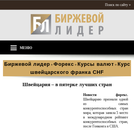
Поиск по сайту »
МЕНЮ
Биржевой лидер
Форекс
Курсы валют
Курс
»
»
»
швейцарского франка CHF
Швейцария – в пятерке лучших стран
Новости форекс.
Швейцарию признали одной
из самых
конкурентоспособных стран
мира, которая заняла 5 место
в международном рейтинге
конкурентоспособных стран,
после Гонконга и США.