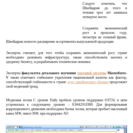
Следует отметить, что
Швейцария до этого в
течение трех лет занимала
четвертое место.
Сохранить экономический
рост в прошлом году,
несмотря на сильный франк,
Швейцарии помогло расширение ассортимента выпускаемой продукции.
Эксперты считают, для того чтобы сохранить экономический рост, стране
необходимо развивать инфраструктуру, также способствовать малому и
среднему бизнесу, и разрабатывать технические новинки.
Эксперты
факультета детального изучения
торговой системы
Masterforex-
V
также отмечают стабильное укрепление национальной валюты как фактор,
способствующий стабильности в стране:
курс швейцарского франка
продолжает
свой медвежий тренд.
Медвежья волна С уровня Daily пробила уровень поддержки 0.8724, и цена
устремилась к следующему уровню – 0.8442/0.8369. Для формирования
коррекционного движения необходима бычья волна, которая пробьет наклонный
канал МФ, пивот МФ, при поддержке АО.