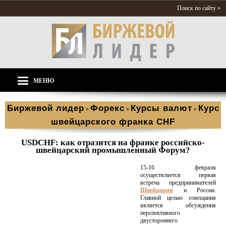
Поиск по сайту »
МЕНЮ
Биржевой лидер
Форекс
Курсы валют
Курс
»
»
»
швейцарского франка CHF
USDCHF: как отразится на франке российско-
швейцарский промышленный Форум?
15-16 февраля
осуществляется первая
встреча предпринимателей
Швейцарии
и России.
Главной целью совещания
является обсуждения
перспективного
двустороннего