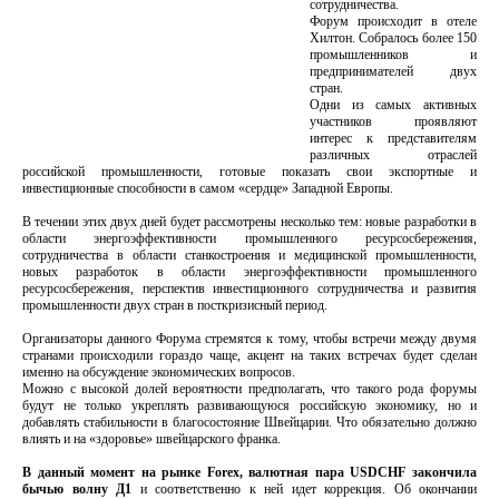
сотрудничества.
Форум происходит в отеле
Хилтон. Собралось более 150
промышленников и
предпринимателей двух
стран.
Одни из самых активных
участников проявляют
интерес к представителям
различных отраслей
российской промышленности, готовые показать свои экспортные и
инвестиционные способности в самом «сердце» Западной Европы.
В течении этих двух дней будет рассмотрены несколько тем: новые разработки в
области энергоэффективности промышленного ресурсосбережения,
сотрудничества в области станкостроения и медицинской промышленности,
новых разработок в области энергоэффективности промышленного
ресурсосбережения, перспектив инвестиционного сотрудничества и развития
промышленности двух стран в посткризисный период.
Организаторы данного Форума стремятся к тому, чтобы встречи между двумя
странами происходили гораздо чаще, акцент на таких встречах будет сделан
именно на обсуждение экономических вопросов.
Можно с высокой долей вероятности предполагать, что такого рода форумы
будут не только укреплять развивающуюся российскую экономику, но и
добавлять стабильности в благосостояние Швейцарии. Что обязательно должно
влиять и на «здоровье» швейцарского франка.
В данный момент на рынке Forex, валютная пара USDCHF закончила
бычью волну Д1
и соответственно к ней идет коррекция. Об окончании