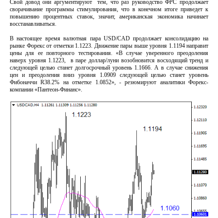
Свой довод они аргументируют тем, что раз руководство ФРС продолжает
сворачивание программы стимулирования, что в конечном итоге приведет к
повышению процентных ставок, значит, американская экономика начинает
восстанавливаться.
В настоящее время валютная пара USD/CAD продолжает консолидацию на
рынке Форекс от отметки 1.1223. Движение пары выше уровня 1.1194 направит
цены для ее повторного тестирования. «В случае уверенного преодоления
наверх уровня 1.1223, в паре доллар/луни возобновится восходящий тренд и
следующей целью станет долгосрочный уровень 1.1666. А в случае снижения
цен и преодоления вниз уровня 1.0909 следующей целью станет уровень
Фибоначчи R38.2% на отметке 1.0852», - резюмируют аналитики Форекс-
компании «Пантеон-Финанс».