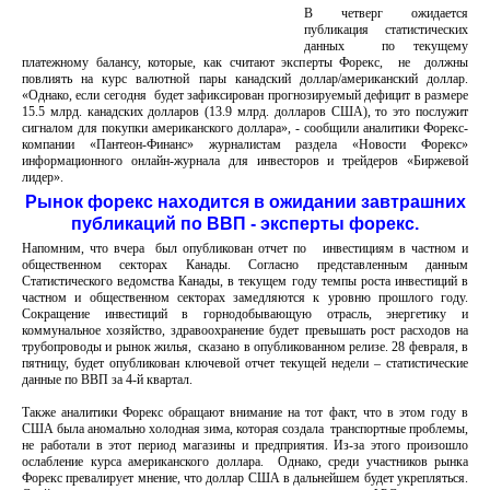
В четверг ожидается
публикация статистических
данных по текущему
платежному балансу, которые, как считают эксперты Форекс, не должны
повлиять на курс валютной пары канадский доллар/американский доллар.
«Однако, если сегодня будет зафиксирован прогнозируемый дефицит в размере
15.5 млрд. канадских долларов (13.9 млрд. долларов США), то это послужит
сигналом для покупки американского доллара», - сообщили аналитики Форекс-
компании «Пантеон-Финанс» журналистам раздела «Новости Форекс»
информационного онлайн-журнала для инвесторов и трейдеров «Биржевой
лидер».
Рынок форекс находится в ожидании завтрашних
публикаций по ВВП - эксперты форекс.
Напомним, что вчера был опубликован отчет по инвестициям в частном и
общественном секторах Канады. Согласно представленным данным
Статистического ведомства Канады, в текущем году темпы роста инвестиций в
частном и общественном секторах замедляются к уровню прошлого году.
Сокращение инвестиций в горнодобывающую отрасль, энергетику и
коммунальное хозяйство, здравоохранение будет превышать рост расходов на
трубопроводы и рынок жилья, сказано в опубликованном релизе. 28 февраля, в
пятницу, будет опубликован ключевой отчет текущей недели – статистические
данные по ВВП за 4-й квартал.
Также аналитики Форекс обращают внимание на тот факт, что в этом году в
США была аномально холодная зима, которая создала транспортные проблемы,
не работали в этот период магазины и предприятия. Из-за этого произошло
ослабление курса американского доллара. Однако, среди участников рынка
Форекс превалирует мнение, что доллар США в дальнейшем будет укрепляться.