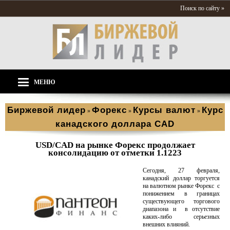
Поиск по сайту »
МЕНЮ
Биржевой лидер
Форекс
Курсы валют
Курс
»
»
»
канадского доллара CAD
USD/CAD на рынке Форекс продолжает
консолидацию от отметки 1.1223
Сегодня, 27 февраля,
канадский доллар торгуется
на валютном рынке Форекс с
понижением в границах
существующего торгового
диапазона и в отсутствие
каких-либо серьезных
внешних влияний.