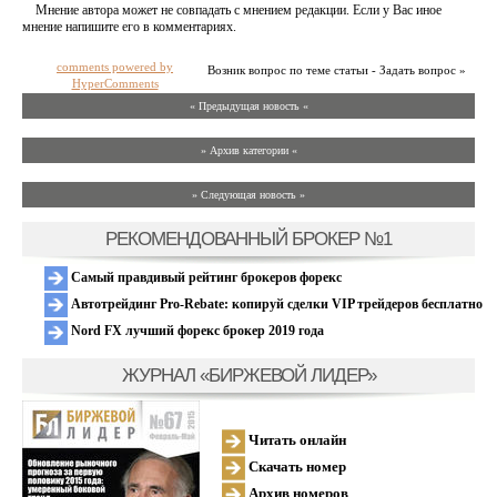
Мнение автора может не совпадать с мнением редакции. Если у Вас иное
мнение напишите его в комментариях.
comments powered by
Возник вопрос по теме статьи - Задать вопрос »
HyperComments
« Предыдущая новость «
» Архив категории «
» Следующая новость »
РЕКОМЕНДОВАННЫЙ БРОКЕР №1
Самый правдивый рейтинг брокеров форекс
Автотрейдинг Pro-Rebate: копируй сделки VIP трейдеров бесплатно
Nord FX лучший форекс брокер 2019 года
ЖУРНАЛ «БИРЖЕВОЙ ЛИДЕР»
Читать онлайн
Скачать номер
Архив номеров