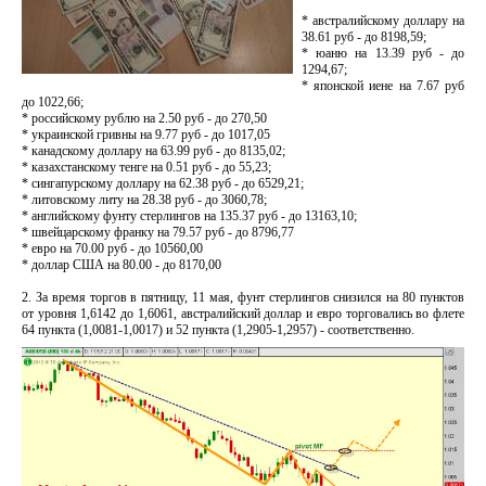
* австралийскому доллару на
38.61 руб - до 8198,59;
* юаню на 13.39 руб - до
1294,67;
* японской иене на 7.67 руб
до 1022,66;
* российскому рублю на 2.50 руб - до 270,50
* украинской гривны на 9.77 руб - до 1017,05
* канадскому доллару на 63.99 руб - до 8135,02;
* казахстанскому тенге на 0.51 руб - до 55,23;
* сингапурскому доллару на 62.38 руб - до 6529,21;
* литовскому литу на 28.38 руб - до 3060,78;
* английскому фунту стерлингов на 135.37 руб - до 13163,10;
* швейцарскому франку на 79.57 руб - до 8796,77
* евро на 70.00 руб - до 10560,00
* доллар США на 80.00 - до 8170,00
2. За время торгов в пятницу, 11 мая, фунт стерлингов снизился на 80 пунктов
от уровня 1,6142 до 1,6061, австралийский доллар и евро торговались во флете
64 пункта (1,0081-1,0017) и 52 пункта (1,2905-1,2957) - соответственно.