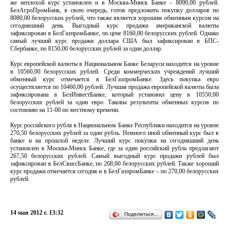
же неплохой курс установлен и в Москва-Минск Банке – 8090,00 рублей.
БелАгроПромБанк, в свою очередь, готов предложить покупку долларов по
8080,00 белорусских рублей, что также является хорошим обменным курсом на
сегодняшний день. Выгодный курс продажи американской валюты
зафиксирован в БелГазпромБанке, по цене 8160,00 белорусских рублей. Однако
самый лучший курс продажи доллара США был зафиксирован в БПС-
Сбербанке, по 8150,00 белорусских рублей за один доллар.
Курс европейской валюты в Национальном Банке Беларуси находится на уровне
в 10560,00 белорусских рублей. Среди коммерческих учреждений лучший
обменный курс отмечается в БелГазпромБанке. Здесь покупка евро
осуществляется по 10460,00 рублей. Лучшая продажа европейской валюты была
зафиксирована в БелИнвестБанке, который установил цену в 10550,00
белорусских рублей за один евро. Таковы результаты обменных курсов по
состоянию на 11-00 по местному времени.
Курс российского рубля в Национальном Банке Республики находится на уровне
270,50 белорусских рублей за один рубль. Немного иной обменный курс был в
банке и на прошлой неделе. Лучший курс покупки на сегодняшний день
установлен в Москва-Минск Банке, где за один российский рубль предлагают
267,50 белорусских рублей. Самый выгодный курс продажи рублей был
зафиксирован в БелСвиссБанке, по 268,60 белорусских рублей. Также хороший
курс продажи отмечается сегодня и в БелГазпромБанке – по 270,00 белорусских
рублей.
14 мая 2012 г. 13:32
Поделиться…