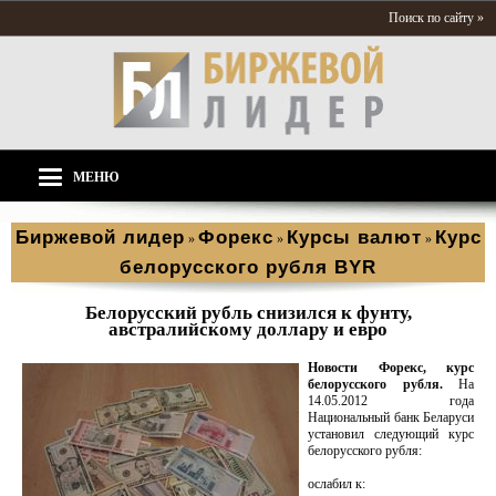
Поиск по сайту »
МЕНЮ
Биржевой лидер
Форекс
Курсы валют
Курс
»
»
»
белорусского рубля BYR
Белорусский рубль снизился к фунту,
австралийскому доллару и евро
Новости Форекс, курс
белорусского рубля.
На
14.05.2012 года
Национальный банк Беларуси
установил следующий курс
белорусского рубля:
ослабил к: