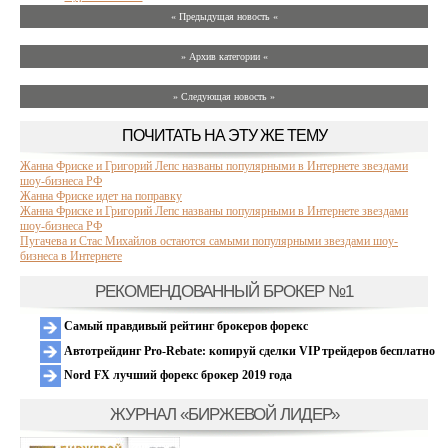
« Предыдущая новость «
» Архив категории «
» Следующая новость »
ПОЧИТАТЬ НА ЭТУ ЖЕ ТЕМУ
Жанна Фриске и Григорий Лепc названы популярными в Интернете звездами
шоу-бизнеса РФ
Жанна Фриске идет на поправку
Жанна Фриске и Григорий Лепc названы популярными в Интернете звездами
шоу-бизнеса РФ
Пугачева и Стас Михайлов остаются самыми популярными звездами шоу-
бизнеса в Интернете
РЕКОМЕНДОВАННЫЙ БРОКЕР №1
Самый правдивый рейтинг брокеров форекс
Автотрейдинг Pro-Rebate: копируй сделки VIP трейдеров бесплатно
Nord FX лучший форекс брокер 2019 года
ЖУРНАЛ «БИРЖЕВОЙ ЛИДЕР»