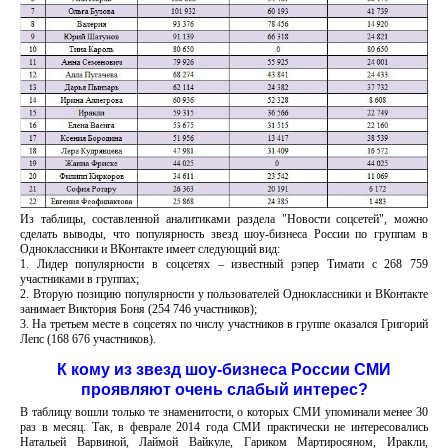
Из таблицы, составленной аналитиками раздела "Новости соцсетей", можно
сделать выводы, что популярность звезд шоу-бизнеса России по группам в
Одноклассники и ВКонтакте имеет следующий вид:
1. Лидер популярности в соцсетях – известный рэпер Тимати с 268 759
участниками в группах;
2. Вторую позицию популярности у пользователей Одноклассники и ВКонтакте
занимает Виктория Боня (254 746 участников);
3. На третьем месте в соцсетях по числу участников в группе оказался Григорий
Лепс (168 676 участников).
К кому
из звезд
шоу-бизнеса России СМИ
проявляют очень слабый интерес?
В таблицу вошли только те знаменитости, о которых СМИ упоминали менее 30
раз в месяц. Так, в феврале 2014 года СМИ практически не интересовались
Натальей Варвиной, Лаймой Вайкуле, Гариком Мартиросяном, Иракли,