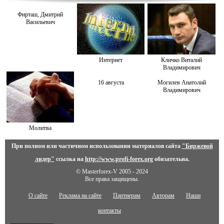
Фирташ, Дмитрий
Васильевич
Интернет
Кличко Виталий
Владимирович
16 августа
Могилев Анатолий
Владимирович
Молитва
При полном или частичном использовании материалов сайта
"Биржевой
лидер"
ссылка на
http://www.profi-forex.org
обязательна.
© Masterforex-V 2005 - 2024
Все права защищены.
О сайте
Реклама на сайте
Партнерам
Авторам
Наши
контакты