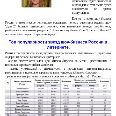
скандальнее будет личность и
ее поведение, тем выше будет
оцениваться ее время
выступления.
Кто же из звезд шоу-бизнеса
России в этом месяце популярнее остальных, почему участники реалити-шоу
"Дом-2" больше интересуют россиян, чем некоторые звезды шоу-бизнеса,
разбирались аналитики разделов "Новости шоу-бизнеса" и "Новости Дома-2"
журнала инвесторов "Биржевой лидер".
Топ популярности звезд шоу-бизнеса России в
Интернете.
Рейтинг популярности звезд шоу-бизнеса составлялся аналитиками "Биржевого
лидера" на основе 3-х базовых критериев:
- оценка частотности слов для Яндекс.Директа за месяц, рассчитанная с
помощью сервиса wordstat.yandex.ru;
- частота упоминаний о знаменитости в российских интернет-изданиях,
рассчитанная с помощью агрегатора news.yandex.ru (Яндекс.Новости);
- регион анализа (а значит и поиска в сервисе wordstat.yandex.ru) – Россия.