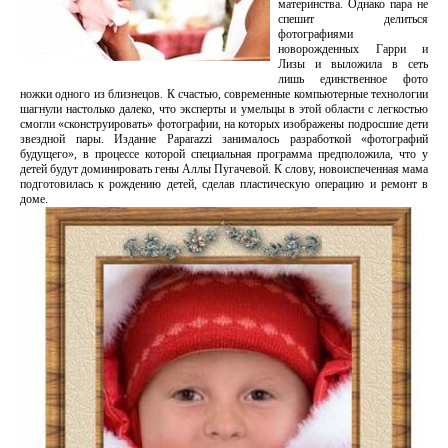
материнства. Однако пара не
спешит делиться
фотографиями
новорожденных Гарри и
Лизы и выложила в сеть
лишь единственное фото
ножки одного из близнецов. К счастью, современные компьютерные технологии
шагнули настолько далеко, что эксперты и умельцы в этой области с легкостью
смогли «сконструировать» фотографии, на которых изображены подросшие дети
звездной пары. Издание Paparazzi занималось разработкой «фотографий
будущего», в процессе которой специальная программа предположила, что у
детей будут доминировать гены Аллы Пугачевой. К слову, новоиспеченная мама
подготовилась к рождению детей, сделав пластическую операцию и ремонт в
доме.