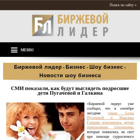
Поиск по сайту »
МЕНЮ
Биржевой лидер
Бизнес
Шоу бизнес
»
»
»
Новости шоу бизнеса
СМИ показали, как будут выглядеть подросшие
дети Пугачевой и Галкина
«Биржевой лидер» уже
сообщал, что в сентябре
звездная
семья Аллы
Пугачевой и Максима
Галкина пополнилась двумя
прекрасными близнецами
,
которые появились на свет
при помощи суррогатного