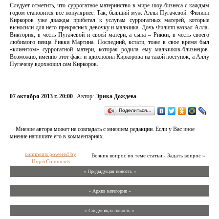
Следует отметить, что суррогатное материнство в мире шоу-бизнеса с каждым
годом становится все популярнее. Так, бывший муж Аллы Пугачевой Филипп
Киркоров уже дважды прибегал к услугам суррогатных матерей, которые
выносили для него прекрасных девочку и мальчика. Дочь Филипп назвал Алла-
Виктория, в честь Пугачевой и своей матери, а сына – Рикки, в честь своего
любимого певца Рикки Мартина. Последний, кстати, тоже в свое время был
«клиентом» суррогатной матери, которая родила ему мальчиков-близнецов.
Возможно, именно этот факт и вдохновил Киркорова на такой поступок, а Аллу
Пугачеву вдохновил сам Киркоров.
07 октября 2013 г. 20:00
Автор:
Эрика Дождева
Поделиться…
Мнение автора может не совпадать с мнением редакции. Если у Вас иное
мнение напишите его в комментариях.
comments powered by
Возник вопрос по теме статьи - Задать вопрос »
HyperComments
« Предыдущая новость «
» Архив категории «
» Следующая новость »