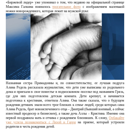
«Биржевой лидер» уже упоминал о том, что недавно на официальной странице
Максима Галкина появилось
трогательное фото
с изображением маленькой
ножки новорожденного, которая лежит на мужской руке.
Названная сестра Примадонны и, по совместительству, ее лучшая подруга
Алина Редель рассказала журналистам, что дети уже выписаны из родильного
дома и приехали в свое поместье в подмосковном поселке под названием Грязь,
где для них подготовлена детская комната. Дети крепнут, и начинается
подготовка к крестинам, отметила Алина. Она также сказала, что о будущем
рождении детишек знали всего трое близких к семье людей, среди которых сама
Алина Редель, брат новоиспеченного отца – Дмитрий (бывший военный, а сейчас
известный продюсер и бизнесмен), а также дочь Аллы – Кристина. Именно она
первой поздравила мать и отчима с рождением близняшек. К слову,
Орбакайте
уже успела познакомиться с Лизой и Гарри
на приеме, который устроили
родители в честь рождения детей.