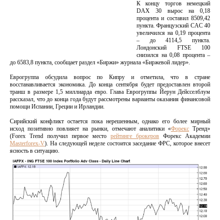
К концу торгов немецкий
DAX 30 вырос на 0,18
процента и составил 8509,42
пункта. Французский CAC 40
увеличился на 0,19 процента
– до 4114,5 пункта.
Лондонский FTSE 100
снизился на 0,08 процента –
до 6583,8 пункта, сообщает раздел «Биржи» журнала «Биржевой лидер».
Еврогруппа обсудила вопрос по Кипру и отметила, что в стране
восстанавливается экономика. До конца сентября будет предоставлен второй
транш в размере 1,5 миллиарда евро. Глава Еврогруппы Йерун Дейсселблум
рассказал, что до конца года будут рассмотрены варианты оказания финансовой
помощи Испании, Греции и Ирландии.
Сирийский конфликт остается пока нерешенным, однако его более мирный
исход позитивно повлияет на рынки, отмечают аналитики «
Форекс
Тренд»
(Forex Trend получил первое место
рейтинге брокеров
Форекс Академии
Masterforex-V
). На следующей неделе состоится заседание ФРС, которое внесет
ясность в ситуацию.