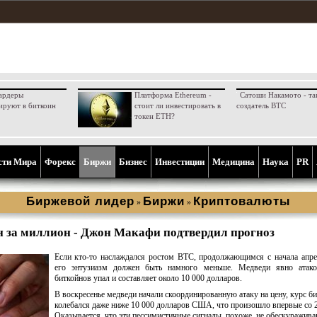
ардеры
Платформа Ethereum -
Сатоши Накамото - та
ируют в биткоин
стоит ли инвестировать в
создатель BTC
токен ETH?
сти Мира
Форекс
Биржи
Бизнес
Инвестиции
Медицина
Наука
PR
Биржевой лидер
Биржи
Криптовалюты
»
»
 за миллион - Джон Макафи подтвердил прогноз
Если кто-то наслаждался ростом BTC, продолжающимся с начала апре
его энтузиазм должен быть намного меньше. Медведи явно атако
биткойнов упал и составляет около 10 000 долларов.
В воскресенье медведи начали скоординированную атаку на цену, курс б
колебался даже ниже 10 000 долларов США, что произошло впервые со 
Оказывается, что эти пессимистичные сигналы, похоже, не обескуражив