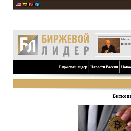
Милли
инвест
Биржевой лидер
Новости России
Ново
Биткоин