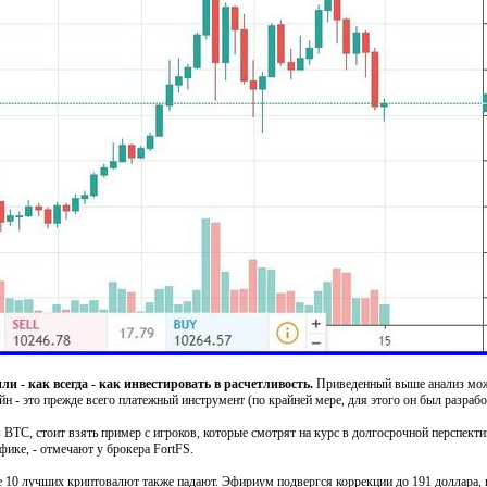
и - как всегда - как инвестировать в расчетливость.
Приведенный выше анализ мож
н - это прежде всего платежный инструмент (по крайней мере, для этого он был разрабо
 BTC, стоит взять пример с игроков, которые смотрят на курс в долгосрочной перспекти
фике, - отмечают у брокера FortFS.
е 10 лучших криптовалют также падают. Эфириум подвергся коррекции до 191 доллара, 