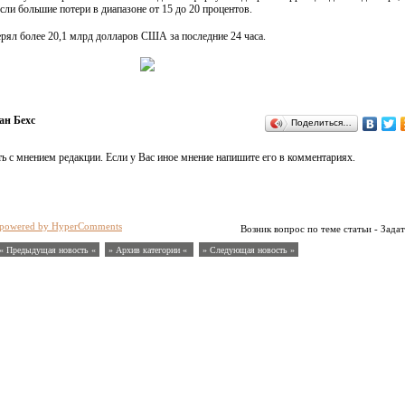
сли большие потери в диапазоне от 15 до 20 процентов.
рял более 20,1 млрд долларов США за последние 24 часа.
ан Бехс
Поделиться…
ь с мнением редакции. Если у Вас иное мнение напишите его в комментариях.
powered by HyperComments
Возник вопрос по теме статьи - Задат
« Предыдущая новость «
» Архив категории «
» Следующая новость »