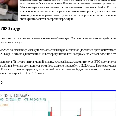
долговечного быка этого рынка. Как только кровавое падение произошл
Макафи вернулся к написанию своих знаменитых постов в Twitter. И хотя
ключевых принципов инвестора - не играть против рынка, известный соз
антивирусных программ начал ругаться на тех игроков, которые начали п
свои криптовалюты во время коррекции.
2020 году.
о они явно испугали свои еженедельные колебания цен. Он решил напомнить о параболич
есколько месяцев.
cAfee по-прежнему убежден, что обменный курс биткойнов достигнет прогнозируемого
 года. И это не единственный инвестор криптовалют, которому не мешает падение в эт
аписал в Твиттере интригующий анализ, который показывает, что курс BTC достигнет п
а майнинг блока в сети криптовалют. Это должно произойти в 2020 году. Также возможн
 Если кто-то инвестирует в долгосрочной перспективе, он будет рад узнать, что аналитик
ионов долларов США к 2028 году.
ы?