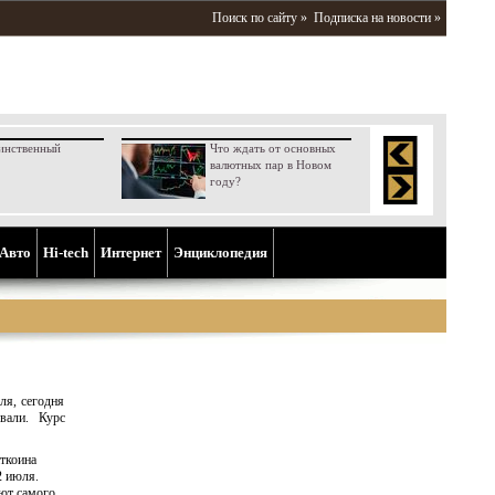
Поиск по сайту »
Подписка на новости »
инственный
Что ждать от основных
валютных пар в Новом
году?
Aвто
Hi-tech
Интернет
Энциклопедия
ля, сегодня
вали. Курс
иткоина
2 июля.
ают самого