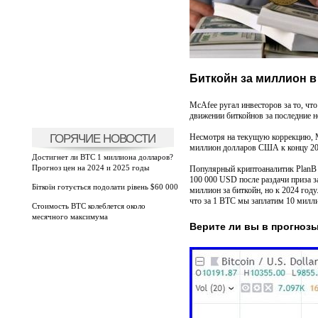
Биткойн за миллион в 
McAfee ругал инвесторов за то, чт
движении биткойнов за последние н
ГОРЯЧИЕ НОВОСТИ
Несмотря на текущую коррекцию, M
миллион долларов США к концу 2020
Достигнет ли BTC 1 миллиона долларов?
Прогноз цен на 2024 и 2025 годы
Популярный криптоаналитик PlanB н
100 000 USD после раздачи приза з
Біткоїн готується подолати рівень $60 000
миллион за биткойн, но к 2024 году.
что за 1 BTC мы заплатим 10 милл
Стоимость BTC колеблется около
месячного максимума
Верите ли вы в прогноз