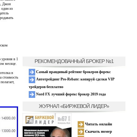
о, Джон
 один из
датель
родавать
еском
 уровня в 1
РЕКОМЕНДОВАННЫЙ БРОКЕР №1
ом месяце.
Самый правдивый рейтинг брокеров форекс
отолка в
а стоимость
Автотрейдинг Pro-Rebate: копируй сделки VIP
 полагает,
трейдеров бесплатно
Nord FX лучший форекс брокер 2019 года
ЖУРНАЛ «БИРЖЕВОЙ ЛИДЕР»
Читать онлайн
Скачать номер