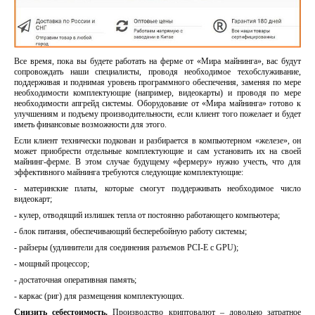
Все время, пока вы будете работать на ферме от «Мира майнинга», вас будут
сопровождать наши специалисты, проводя необходимое техобслуживание,
поддерживая и поднимая уровень программного обеспечения, заменяя по мере
необходимости комплектующие (например, видеокарты) и проводя по мере
необходимости апгрейд системы. Оборудование от «Мира майнинга» готово к
улучшениям и подъему производительности, если клиент того пожелает и будет
иметь финансовые возможности для этого.
Если клиент технически подкован и разбирается в компьютерном «железе», он
может приобрести отдельные комплектующие и сам установить их на своей
майнинг-ферме. В этом случае будущему «фермеру» нужно учесть, что для
эффективного майнинга требуются следующие комплектующие:
- материнские платы, которые смогут поддерживать необходимое число
видеокарт;
- кулер, отводящий излишек тепла от постоянно работающего компьютера;
- блок питания, обеспечивающий бесперебойную работу системы;
- райзеры (удлинители для соединения разъемов PCI-E с GPU);
- мощный процессор;
- достаточная оперативная память;
- каркас (риг) для размещения комплектующих.
Снизить себестоимость.
Производство криптовалют – довольно затратное