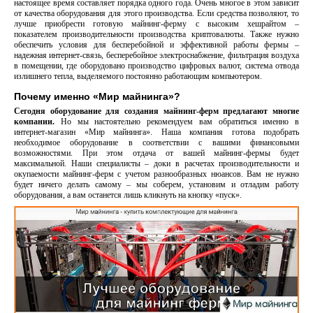
настоящее время составляет порядка одного года. Очень многое в этом зависит
от качества оборудования для этого производства. Если средства позволяют, то
лучше приобрести готовую майнинг-ферму с высоким хешрайтом –
показателем производительности производства криптовалюты. Также нужно
обеспечить условия для бесперебойной и эффективной работы фермы –
надежная интернет-связь, бесперебойное электроснабжение, фильтрация воздуха
в помещении, где оборудовано производство цифровых валют, система отвода
излишнего тепла, выделяемого постоянно работающим компьютером.
Почему именно «Мир майнинга»?
Сегодня оборудование для создания майнинг-ферм предлагают многие
компании.
Но мы настоятельно рекомендуем вам обратиться именно в
интернет-магазин «Мир майнинга». Наша компания готова подобрать
необходимое оборудование в соответствии с вашими финансовыми
возможностями. При этом отдача от вашей майнинг-фермы будет
максимальной. Наши специалисты – доки в расчетах производительности и
окупаемости майнинг-ферм с учетом разнообразных нюансов. Вам не нужно
будет ничего делать самому – мы соберем, установим и отладим работу
оборудования, а вам останется лишь кликнуть на кнопку «пуск».