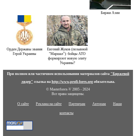
Биржи Азии
Орден Державы звания
Евгений Жуков (позывной
Герой Украины
"Маршал"): бойцы АТО
формируют новую элиту
Украины?
При полном или частичном использовании материалов сайта
"Биржевой
лидер"
ссылка на
http://www.profi-forex.org
обязательна.
© Masterforex-V 2005 - 2024
Все права защищены.
О сайте
Реклама на сайте
Партнерам
Авторам
Наши
контакты