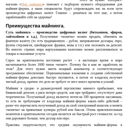
этого не нужно. Интернет-
магазин «
Мир майнинга
» поможет с подбором нужного оборудования для
майнинг-фермы, а наши специалисты будут сопровождать вас на всем пути
производства цифровых валют. Главное – решиться на этот шаг, а потом
зарабатывайте себе на здоровье!
Преимущества майнинга.
Суть майнинга – производство цифровых валют (биткоинов, эфиров,
лайткойнов и т.д.).
Полученные «монеты» можно продать, обменять на
фиатную валюту (то есть традиционную – рубли, американские доллары, евро,
фунты стерлингов, швейцарские франки, иены и т.п.) или положить на депозит.
Во многих странах мира виртуальными валютами можно расплачиваться за
товары и оказанные услуги.
Спрос на криптовалюты постоянно растет – в настоящее время в мире
насчитывается более 1600 типов «монет». Почему бы и вам не заработать на
этом? Для этого нужно иметь мощный компьютер и соответствующее
программное обеспечение. Первоначальные вложения в создание собственной
майнинг-фермы довольно быстро окупаются, и потом ее владелец получает
чистый доход, причем это дело не требует от него много времени и усилий.
Майнинг в средне- и дальнесрочной перспективе намного прибыльнее, чем
банковский депозит, а риск потери средств, как при трейдинге, отсутствует даже
теоретически. Получаемый доход является почти на 100 процентов пассивным,
то есть не требующим от владельца майнинг-фермы каких-либо действий –
разве что перечислять полученный доход на свой электронный кошелек и менять
«монеты» на привычные купюры рублей или баксов. Очень привлекательным
моментов в криптовалютах сегодня является их быстрый рост стоимости: за год
они дорожают больше, чем доллар или евро.
Практика свидетельствует, что средняя окупаемость майнинг-фермы в