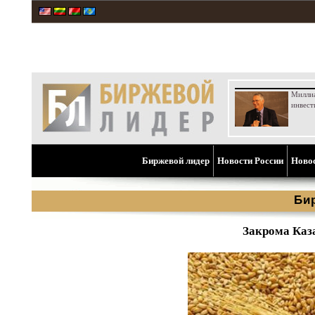
Милли
инвест
Биржевой лидер
Новости России
Ново
Би
Закрома Каза