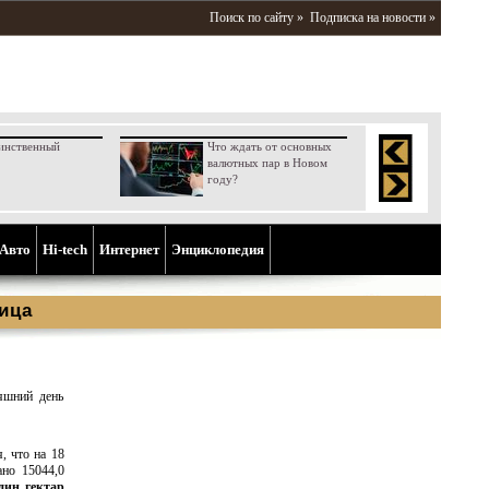
Поиск по сайту »
Подписка на новости »
инственный
Что ждать от основных
валютных пар в Новом
году?
Aвто
Hi-tech
Интернет
Энциклопедия
ица
яшний день
, что на 18
ано 15044,0
дин гектар