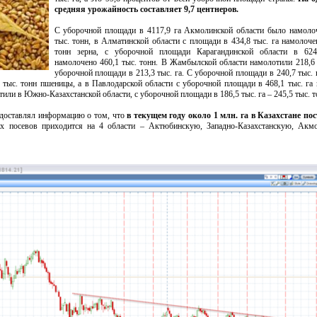
средняя урожайность составляет 9,7 центнеров.
С уборочной площади в 4117,9 га Акмолинской области было намоло
тыс. тонн, в Алматинской области с площади в 434,8 тыс. га намолоче
тонн зерна, с уборочной площади Карагандинской области в 624
намолочено 460,1 тыс. тонн. В Жамбылской области намолотили 218,6 
уборочной площади в 213,3 тыс. га. С уборочной площади в 240,7 тыс. г
 тыс. тонн пшеницы, а в Павлодарской области с уборочной площади в 468,1 тыс. га
или в Южно-Казахстанской области, с уборочной площади в 186,5 тыс. га – 245,5 тыс. т
доставлял информацию о том, что
в текущем году около 1 млн. га в Казахстане по
их посевов приходится на 4 области – Актюбинскую, Западно-Казахстанскую, Акм