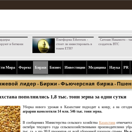
ардеры
Платформа Ethereum -
Сатоши Накамото - та
ируют в биткоин
стоит ли инвестировать в
создатель BTC
токен ETH?
сти Мира
Форекс
Биржи
Бизнес
Инвестиции
Медицина
Наука
PR
ржевой лидер
Биржи
Фьючерсная биржа
Пшен
»
»
»
хстана пополнились 1,8 тыс. тонн зерна за одни сутки
Уборка нового урожая в Казахстане подходит к концу, а на сегодн
аграрии намолотили 14 млн. 546 тыс. тонн зерна.
В сообщениях Министерства сельского хозяйства
Казахстана
отмечается
октября текущего года сельскохозяйственными производителями убр
тыс. га, а это 99,8 процентов от всей уборочной площади страны.
На о