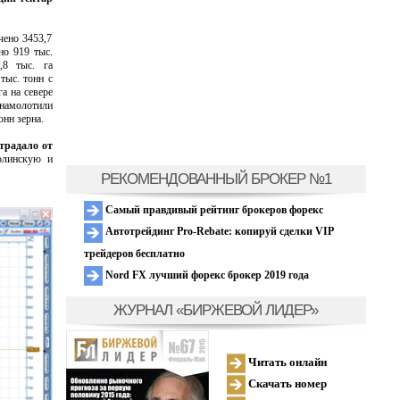
чено 3453,7
но 919 тыс.
,8 тыс. га
тыс. тонн с
а на севере
 намолотили
онн зерна.
страдало от
олинскую и
РЕКОМЕНДОВАННЫЙ БРОКЕР №1
Самый правдивый рейтинг брокеров форекс
Автотрейдинг Pro-Rebate: копируй сделки VIP
трейдеров бесплатно
Nord FX лучший форекс брокер 2019 года
ЖУРНАЛ «БИРЖЕВОЙ ЛИДЕР»
Читать онлайн
Скачать номер