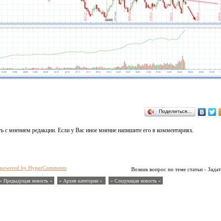
Поделиться…
ь с мнением редакции. Если у Вас иное мнение напишите его в комментариях.
powered by HyperComments
Возник вопрос по теме статьи - Задат
« Предыдущая новость «
» Архив категории «
» Следующая новость »