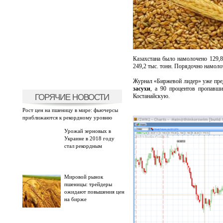
Казахстана было намолочено 129,8
249,2 тыс. тонн. Порядочно намолот
Журнал «Биржевой лидер» уже пре
засухи
, а 90 процентов пропавш
ГОРЯЧИЕ НОВОСТИ
Костанайскую.
Рост цен на пшеницу в мире: фьючерсы
приближаются к рекордному уровню
Урожай зерновых в
Украине в 2018 году
стал рекордным
Мировой рынок
пшеницы: трейдеры
ожидают повышения цен
на бирже