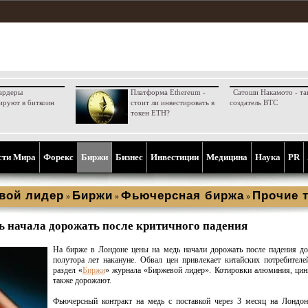
ардеры
Платформа Ethereum -
Сатоши Накамото - та
ируют в биткоин
стоит ли инвестировать в
создатель BTC
токен ETH?
сти Мира
Форекс
Биржи
Бизнес
Инвестиции
Медицина
Наука
PR
вой лидер
Биржи
Фьючерсная биржа
Прочие 
»
»
»
ь начала дорожать после критичного падения
На бирже в Лондоне цены на медь начали дорожать после падения д
полутора лет накануне. Обвал цен привлекает китайских потребителе
раздел «
Биржи
» журнала «Биржевой лидер». Котировки алюминия, цин
также дорожают.
Фьючерсный контракт на медь с поставкой через 3 месяц на Лондон