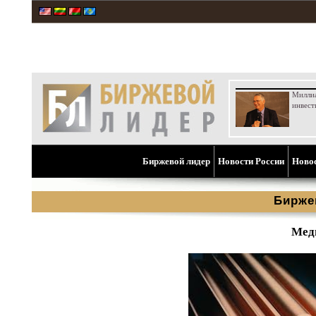
Милли
инвест
Биржевой лидер
Новости России
Ново
Бирже
Мед