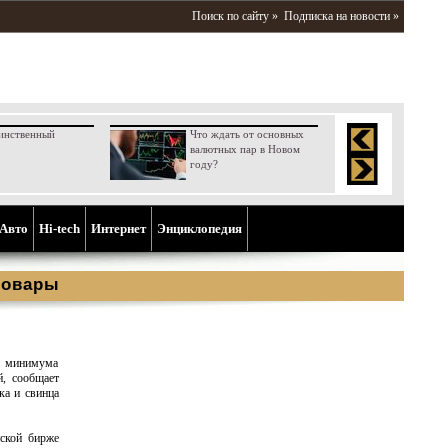
Поиск по сайту »
Подписка на новости »
инственный
Что ждать от основных
валютных пар в Новом
году?
Aвто
Hi-tech
Интернет
Энциклопедия
товары
о минимума
й, сообщает
ка и свинца
ской бирже