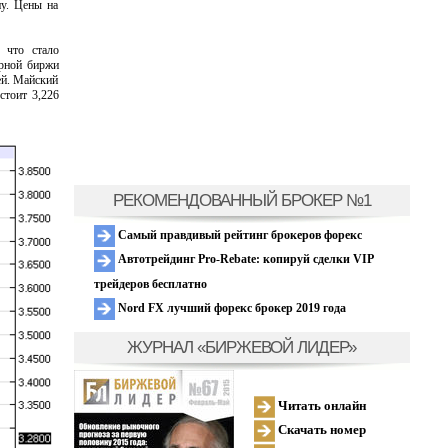
ну. Цены на
 что стало
арной биржи
ней. Майский
стоит 3,226
РЕКОМЕНДОВАННЫЙ БРОКЕР №1
Самый правдивый рейтинг брокеров форекс
Автотрейдинг Pro-Rebate: копируй сделки VIP
трейдеров бесплатно
Nord FX лучший форекс брокер 2019 года
ЖУРНАЛ «БИРЖЕВОЙ ЛИДЕР»
Читать онлайн
Скачать номер