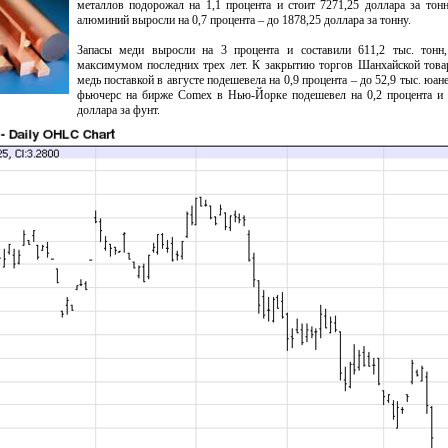
металлов подорожал на 1,1 процента и стоит 7271,25 доллара за тон
алюминий выросли на 0,7 процента – до 1878,25 доллара за тонну.
Запасы меди выросли на 3 процента и составили 611,2 тыс. тонн,
максимумом последних трех лет. К закрытию торгов Шанхайской тов
медь поставкой в августе подешевела на 0,9 процента – до 52,9 тыс. юа
фьючерс на бирже Comex в Нью-Йорке подешевел на 0,2 процента и 
доллара за фунт.