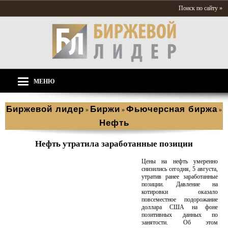
Поиск по сайту »
МЕНЮ
Биржевой лидер
Биржи
Фьючерсная биржа
»
»
»
Нефть
Нефть утратила заработанные позиции
Цены на нефть умеренно
снизились сегодня, 5 августа,
утратив ранее заработанные
позиции. Давление на
котировки оказало
повсеместное подорожание
доллара США на фоне
позитивных данных по
занятости. Об этом