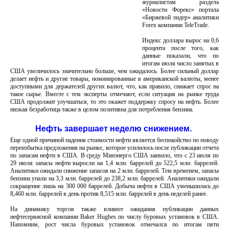
журналистам раздела
«Новости Форекс» портала
«Биржевой лидер» аналитики
Forex компании TeleTrade.
Индекс доллара вырос на 0,6
процента после того, как
данные показали, что по
итогам июля число занятых в
США увеличилось значительно больше, чем ожидалось. Более сильный доллар
делает нефть и другие товары, номинированные в американской валюты, менее
доступными для держателей других валют, что, как правило, снижает спрос на
такое сырье. Вместе с тем эксперты отмечают, если ситуация на рынке труда
США продолжит улучшаться, то это окажет поддержку спросу на нефть. Более
низкая безработица также в целом позитивна для потребления бензина.
Нефть завершает неделю снижением.
Еще одной причиной падения стоимости нефти является беспокойство по поводу
переизбытка предложения на рынке, которое усилилось после публикации отчета
по запасам нефти в США. В среду Минэнерго США заявило, что с 23 июля по
29 июля запасы нефти выросли на 1,4 млн. баррелей до 522,5 млн. баррелей.
Аналитики ожидали снижение запасов на 2 млн. баррелей. Тем временем, запасы
бензина упали на 3,3 млн. баррелей до 238,2 млн. баррелей. Аналитики ожидали
сокращение лишь на 300 000 баррелей. Добыча нефти в США уменьшилась до
8,460 млн. баррелей в день против 8,515 млн. баррелей в день неделей ранее.
На динамику торгов также влияют ожидания публикации данных
нефтесервисной компании Baker Hughes по числу буровых установок в США.
Напомним, рост числа буровых установок отмечался по итогам пяти