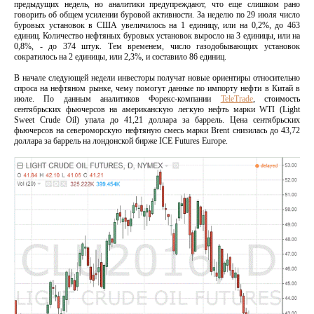
предыдущих недель, но аналитики предупреждают, что еще слишком рано
говорить об общем усилении буровой активности. За неделю по 29 июля число
буровых установок в США увеличилось на 1 единицу, или на 0,2%, до 463
единиц. Количество нефтяных буровых установок выросло на 3 единицы, или на
0,8%, - до 374 штук. Тем временем, число газодобывающих установок
сократилось на 2 единицы, или 2,3%, и составило 86 единиц.
В начале следующей недели инвесторы получат новые ориентиры относительно
спроса на нефтяном рынке, чему помогут данные по импорту нефти в Китай в
июле. По данным аналитиков Форекс-компании
TeleTrade
, стоимость
сентябрьских фьючерсов на американскую легкую нефть марки WTI (Light
Sweet Crude Oil) упала до 41,21 доллара за баррель. Цена сентябрьских
фьючерсов на североморскую нефтяную смесь марки Brent снизилась до 43,72
доллара за баррель на лондонской бирже ICE Futures Europe.