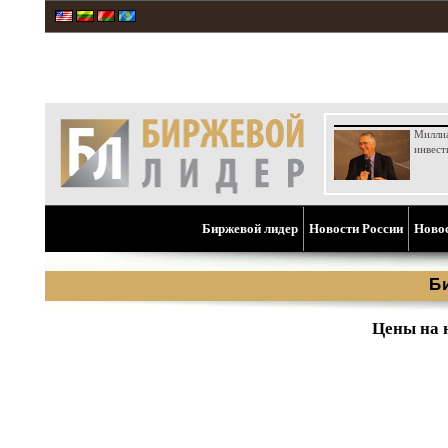
Милли
инвест
Биржевой лидер
Новости России
Ново
Б
Цены на 