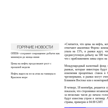
«Считается, что цены на нефть, к
ГОРЯЧИЕ НОВОСТИ
отмечают аналитики Форекс комп
упала на 15%, и рынки ждут, чт
ОПЕК+ сохранит сокращение добычи как
среднесуточную добычу на 500 тыс.
минимум до конца июня
что с приближением зимы спрос на 
Цены на нефть продолжают рост с
Международный валютный фонд за
прошлой недели
рынках, которые инвесторы будут
изменения процентных ставок в
Нефть выросла из-за атак на танкеры в
чрезмерными, и рынки могут очен
Красном море
Ближнем Востоке или о монетарн
В четверг, 18 ментября, решается
показали, что сторонники независи
за несколько часов до начала голо
будут известны утром в пятницу. 
страны, примерно в 04.00 GMT.