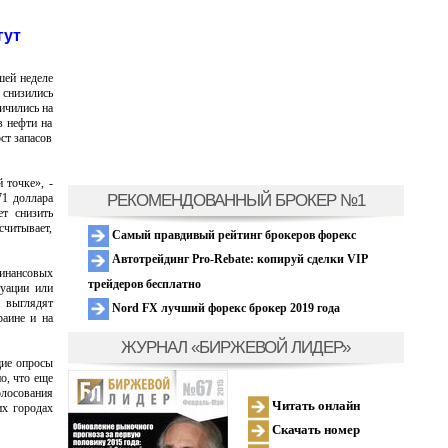
гут
шей неделе
 снизились
ичились на
в нефти на
ст запасов
 точке», -
РЕКОМЕНДОВАННЫЙ БРОКЕР №1
71 доллара
т снизить
считывает,
Самый правдивый рейтинг брокеров форекс
Автотрейдинг Pro-Rebate: копируй сделки VIP
инансовых
трейдеров бесплатно
туации или
 выглядят
Nord FX лучший форекс брокер 2019 года
раине и на
ЖУРНАЛ «БИРЖЕВОЙ ЛИДЕР»
щие опросы
о, что еще
олосования
Читать онлайн
их городах
Скачать номер