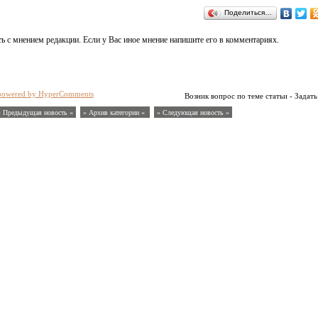
Поделиться…
ь с мнением редакции. Если у Вас иное мнение напишите его в комментариях.
powered by HyperComments
Возник вопрос по теме статьи - Задать
« Предыдущая новость «
» Архив категории «
» Следующая новость »