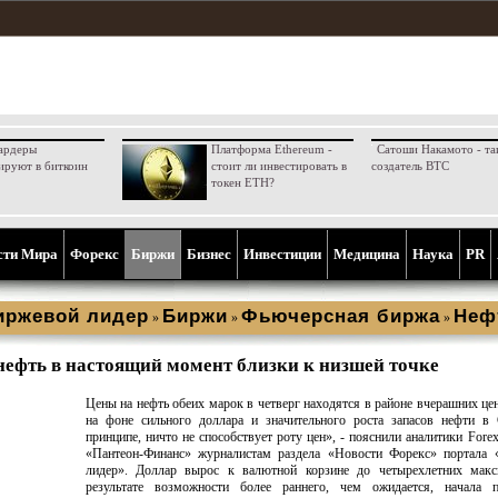
ардеры
Платформа Ethereum -
Сатоши Накамото - та
ируют в биткоин
стоит ли инвестировать в
создатель BTC
токен ETH?
сти Мира
Форекс
Биржи
Бизнес
Инвестиции
Медицина
Наука
PR
иржевой лидер
Биржи
Фьючерсная биржа
Неф
»
»
»
нефть в настоящий момент близки к низшей точке
Цены на нефть обеих марок в четверг находятся в районе вчерашних це
на фоне сильного доллара и значительного роста запасов нефти 
принципе, ничто не способствует роту цен», - пояснили аналитики Fore
«Пантеон-Финанс» журналистам раздела «Новости Форекс» портала 
лидер». Доллар вырос к валютной корзине до четырехлетних мак
результате возможности более раннего, чем ожидается, начала 