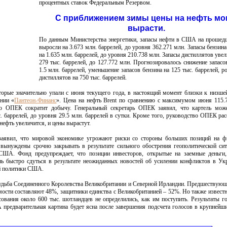
процентных ставок Федеральным Резервом.
С приближением зимы цены на нефть мо
вырасти.
По данным Министерства энергетики, запасы нефти в США на прошед
выросли на 3.673 млн. баррелей, до уровня 362.271 млн. Запасы бензина
на 1.635 млн. баррелей, до уровня 210.738 млн. Запасы дистиллятов увел
279 тыс. баррелей, до 127.772 млн. Прогнозировалось снижение запасо
1.5 млн. баррелей, уменьшение запасов бензина на 125 тыс. баррелей, ро
дистиллятов на 750 тыс. баррелей.
оторые значительно упали с июня текущего года, в настоящий момент близки к низшей
ании
«
Пантеон-Финанс
». Цена на нефть Brent по сравнению с максимумом июня 115.
о ОПЕК сократит добычу. Генеральный секретарь ОПЕК заявил, что картель може
 баррелей, до уровня 29.5 млн. баррелей в сутки. Кроме того, руководство ОПЕК рас
нефть увеличится, и цены вырастут.
явил, что мировой экономике угрожают риски со стороны больших позиций на ф
 вынуждены срочно закрывать в результате сильного обострения геополитической си
 США.
Фонд предупреждает, что позиции инвесторов, открытые на заемные деньги,
ь быстро сдуться в результате неожиданных новостей об усилении конфликтов в Ук
ой политики США.
 судьба Соединенного Королевства Великобритании и Северной Ирландии. Предшествую
мости составляют 48%, защитники единства с Великобританией – 52%. Но также известн
сования около 600 тыс. шотландцев не определились, как им поступить.
Результаты г
А предварительная картина будет ясна после завершения подсчета голосов в крупнейш