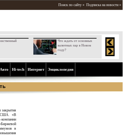
Поиск по сайту »
Подписка на новости »
инственный
Что ждать от основных
валютных пар в Новом
году?
Aвто
Hi-tech
Интернет
Энциклопедия
ть
н закрытия
в США. «В
x-компании
«Биржевой
симумов в
повышения