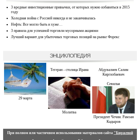
3 вредные инвестиционные привычки, от которых нужно избавиться в 2015
году
Холодная война с Россией никогда и не заканчивалась
Нефть: Все могло быть и хуже…
3 правила для успешной торговли мусорными акциями
Лучший вариант для убыточных торговых позиций на рынке Форекс
ЭНЦИКЛОПЕДИЯ
Тегеран - столица Ирана
Абдувалиев Салим
Киргизбаевич
Севилья
29 марта
Молитва
Президент Чечни. Рамзан
Кадыров
При полном или частичном использовании материалов сайта
"Биржевой