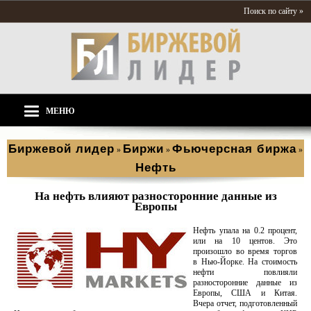
Поиск по сайту »
МЕНЮ
Биржевой лидер
Биржи
Фьючерсная биржа
»
»
»
Нефть
На нефть влияют разносторонние данные из
Европы
Нефть упала на 0.2 процент,
или на 10 центов. Это
произошло во время торгов
в Нью-Йорке. На стоимость
нефти повлияли
разносторонние данные из
Европы, США и Китая.
Вчера отчет, подготовленный