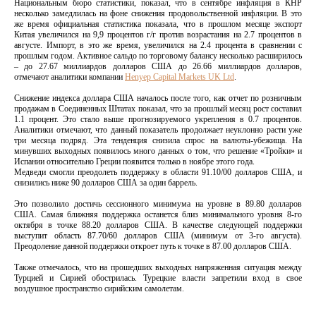
Национальным бюро статистики, показал, что в сентябре инфляция в КНР
несколько замедлилась на фоне снижения продовольственной инфляции. В это
же время официальная статистика показала, что в прошлом месяце экспорт
Китая увеличился на 9,9 процентов г/г против возрастания на 2.7 процентов в
августе. Импорт, в это же время, увеличился на 2.4 процента в сравнении с
прошлым годом. Активное сальдо по торговому балансу несколько расширилось
– до 27.67 миллиардов долларов США до 26.66 миллиардов долларов,
отмечают аналитики компании
Henyep Capital Markets UK Ltd
.
Снижение индекса доллара США началось после того, как отчет по розничным
продажам в Соединенных Штатах показал, что за прошлый месяц рост составил
1.1 процент. Это стало выше прогнозируемого укрепления в 0.7 процентов.
Аналитики отмечают, что данный показатель продолжает неуклонно расти уже
три месяца подряд. Эта тенденция снизила спрос на валюты-убежища. На
минувших выходных появилось много данных о том, что решение «Тройки» и
Испании относительно Греции появится только в ноябре этого года.
Медведи смогли преодолеть поддержку в области 91.10/00 долларов США, и
снизились ниже 90 долларов США за один баррель.
Это позволило достичь сессионного минимума на уровне в 89.80 долларов
США. Самая ближняя поддержка останется близ минимального уровня 8-го
октября в точке 88.20 долларов США. В качестве следующей поддержки
выступит область 87.70/60 долларов США (минимум от 3-го августа).
Преодоление данной поддержки откроет путь к точке в 87.00 долларов США.
Также отмечалось, что на прошедших выходных напряженная ситуация между
Турцией и Сирией обострилась. Турецкие власти запретили вход в свое
воздушное пространство сирийским самолетам.