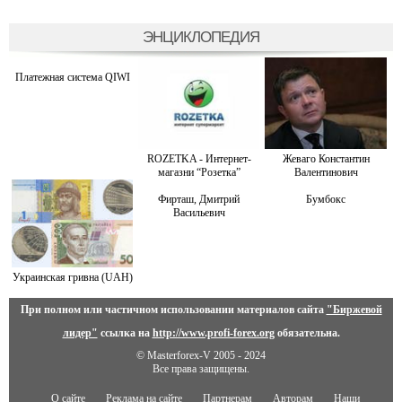
ЭНЦИКЛОПЕДИЯ
Платежная система QIWI
ROZETKA - Интернет-
Жеваго Константин
магазни “Розетка”
Валентинович
Фирташ, Дмитрий
Бумбокс
Васильевич
Украинская гривна (UAH)
При полном или частичном использовании материалов сайта
"Биржевой
лидер"
ссылка на
http://www.profi-forex.org
обязательна.
© Masterforex-V 2005 - 2024
Все права защищены.
О сайте
Реклама на сайте
Партнерам
Авторам
Наши