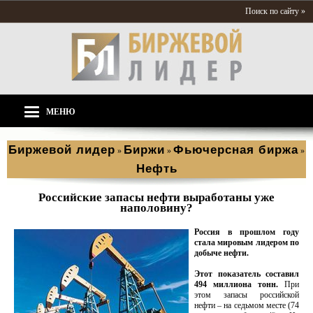
Поиск по сайту »
МЕНЮ
Биржевой лидер
Биржи
Фьючерсная биржа
»
»
»
Нефть
Российские запасы нефти выработаны уже
наполовину?
Россия в прошлом году
стала мировым лидером по
добыче нефти.
Этот показатель составил
494 миллиона тонн.
При
этом запасы российской
нефти – на седьмом месте (74