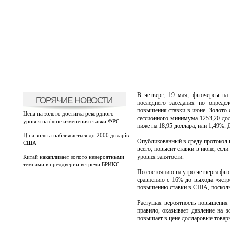
В четверг, 19 мая, фьючерсы на
ГОРЯЧИЕ НОВОСТИ
последнего заседания по опреде
повышения ставки в июне. Золото 
Цена на золото достигла рекордного
сессионного минимума 1253,20 долл
уровня на фоне изменения ставки ФРС
ниже на 18,95 доллара, или 1,49%. 
Ціна золота наближається до 2000 доларів
Опубликованный в среду протокол п
США
всего, повысит ставки в июне, есл
уровня занятости.
Китай накапливает золото невероятными
темпами в преддверии встречи БРИКС
По состоянию на утро четверга фь
сравнению с 16% до выхода «ястре
повышению ставки в США, поскольк
Растущая вероятность повышения
правило, оказывает давление на з
повышает в цене долларовые товары