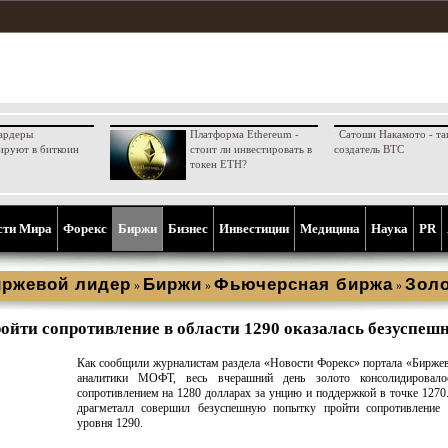
ардеры
Платформа Ethereum -
Сатоши Накамото - та
ируют в биткоин
стоит ли инвестировать в
создатель BTC
токен ETH?
сти Мира
Форекс
Биржи
Бизнес
Инвестиции
Медицина
Наука
PR
ржевой лидер
Биржи
Фьючерсная биржа
Зол
»
»
»
ойти сопротивление в области 1290 оказалась безуспеш
Как сообщили журналистам раздела «Новости Форекс» портала «Бирже
аналитики МОФТ, весь вчерашний день золото консолидировал
сопротивлением на 1280 долларах за унцию и поддержкой в точке 1270
драгметалл совершил безуспешную попытку пройти сопротивление 
уровня 1290.