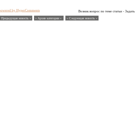
powered by HyperComments
Возник вопрос по теме статьи - Задать
« Предыдущая новость «
» Архив категории «
» Следующая новость »