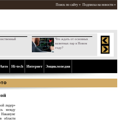
Поиск по сайту »
Подписка на новости »
инственный
Что ждать от основных
валютных пар в Новом
году?
Aвто
Hi-tech
Интернет
Энциклопедия
ото
ной
вой лидер»
ось между
. Накануне
в области