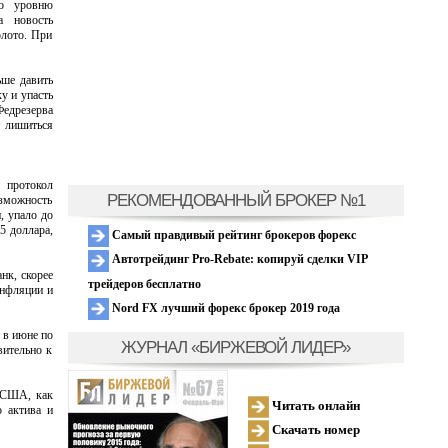
по уровню
а новость
олото. При
ьше давить
у и упасть
едрезерва
т лишиться
 протокол
РЕКОМЕНДОВАННЫЙ БРОКЕР №1
зможность
, упало до
5 доллара,
Самый правдивый рейтинг брокеров форекс
Автотрейдинг Pro-Rebate: копируй сделки VIP
нк, скорее
трейдеров бесплатно
инфляции и
Nord FX лучший форекс брокер 2019 года
 в июне по
ЖУРНАЛ «БИРЖЕВОЙ ЛИДЕР»
вительно к
 США, как
Читать онлайн
о актива и
Скачать номер