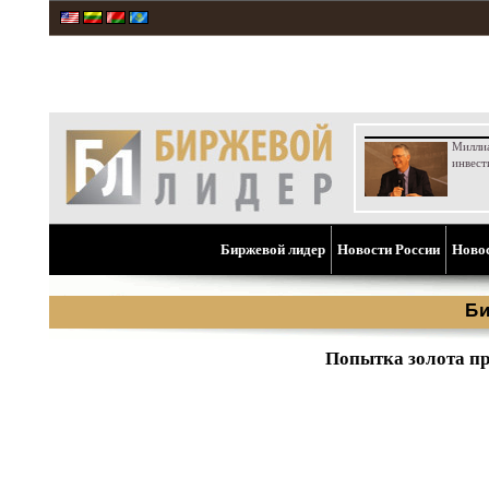
Милли
инвест
Биржевой лидер
Новости России
Ново
Би
Попытка золота пр