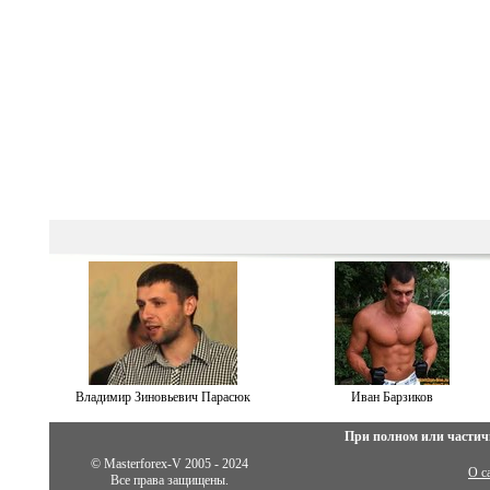
Владимир Зиновьевич Парасюк
Иван Барзиков
При полном или частич
© Masterforex-V 2005 - 2024
О с
Все права защищены.