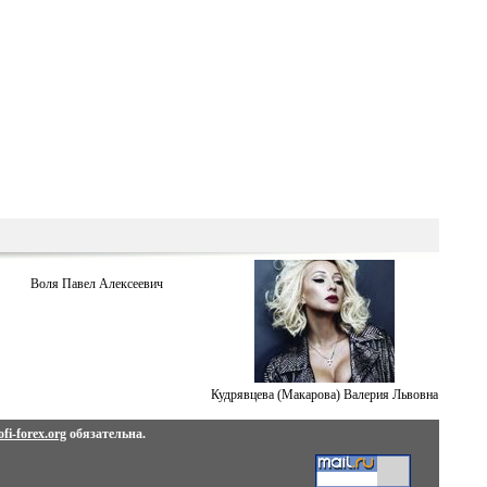
Воля Павел Алексеевич
Кудрявцева (Макарова) Валерия Львовна
fi-forex.org
обязательна.