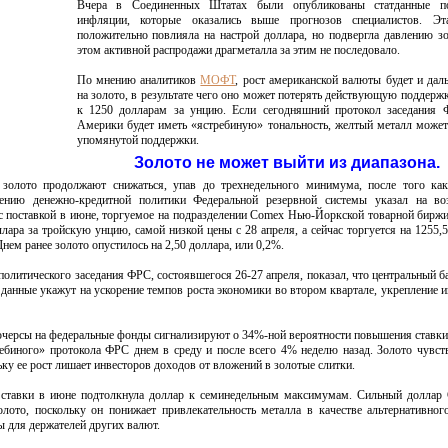
Вчера в Соединенных Штатах были опубликованы статданные 
инфляции, которые оказались выше прогнозов специалистов. Эт
положительно повлияла на настрой доллара, но подвергла давлению з
этом активной распродажи драгметалла за этим не последовало.
По мнению аналитиков
МОФТ
, рост американской валюты будет и дал
на золото, в результате чего оно может потерять действующую поддержк
к 1250 долларам за унцию. Если сегодняшний протокол заседания Ф
Америки будет иметь «ястребиную» тональность, желтый металл може
упомянутой поддержки.
Золото не может выйти из диапазона.
 золото продолжают снижаться, упав до трехнедельного минимума, после того как
лению денежно-кредитной политики Федеральной резервной системы указал на во
с поставкой в июне, торгуемое на подразделении Comex Нью-Йоркской товарной биржи
ара за тройскую унцию, самой низкой цены с 28 апреля, а сейчас торгуется на 1255,5
Днем ранее золото опустилось на 2,50 доллара, или 0,2%.
олитического заседания ФРС, состоявшегося 26-27 апреля, показал, что центральный ба
и данные укажут на ускорение темпов роста экономики во втором квартале, укрепление 
ючерсы на федеральные фонды сигнализируют о 34%-ной вероятности повышения ставки
биного» протокола ФРС днем в среду ​​и после всего 4% неделю назад. Золото чувст
у ее рост лишает инвесторов доходов от вложений в золотые слитки.
 ставки в июне подтолкнула доллар к семинедельным максимумам. Сильный доллар
олото, поскольку он понижает привлекательность металла в качестве альтернативног
 для держателей других валют.