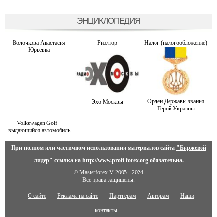
ЭНЦИКЛОПЕДИЯ
Волочкова Анастасия
Риэлтор
Налог (налогообложение)
Юрьевна
Орден Державы звания
Эхо Москвы
Герой Украины
Volkswagen Golf –
выдающийся автомобиль
При полном или частичном использовании материалов сайта
"Биржевой
лидер"
ссылка на
http://www.profi-forex.org
обязательна.
© Masterforex-V 2005 - 2024
Все права защищены.
О сайте
Реклама на сайте
Партнерам
Авторам
Наши
контакты