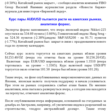
(-0.50%). Китайский рынок закрыт», - сообщил аналитик компании FIBO
Group Василий Якимкин журналистам раздела «Новости биржи»
журнала для инвесторов «Биржевой лидер».
Курс пары AUD/USD пытается расти на азиатских рынках,
аналитики форекс.
Эксперты форекс напоминают, что вчера японский индекс Nikkei-225
опустился на 534.69 пункта (-3.66%), Гонконговский индекс Hang Seng -
на 524.36 пунктов (-2.38%),индекс S&P/ASX200 - на 91.71 пунктов
(-1.77%). Китайский рынок был закрыт в связи с празднованием нового
года по лунному календарю.
Сейчас курс золота торгуется на азиатских рынках вблизи уровня
$1253.40/OZ (вчера эта отметка была на уровне $1256.20/OZ).
Валютная пара EUR/USD закрепилась вблизи уровня 1.3510 (вчера
торговалась на уровне - 1.3505). Курс валютной пары USD/JPY
торгуется около отметки 101.50 (вчера был вблизи уровня 101.26).
Также вчера, на фоне опубликованных макроэкономических данных из
Японии, японская валюта получила поддержку и начала усиливаться.
При этом на рынках сохранялись слабые атаки быков. По мнению
аналитиков, иена пыталась развернуться вчера, а сегодня она находится
на перепутье, отмечают аналитики форекс.
После опубликования вчера информации, основанной на статданных за
декабрь из Австралии, например, об увеличении индекса разрешений на
строительство, «подрос австралийский доллар». Также этому