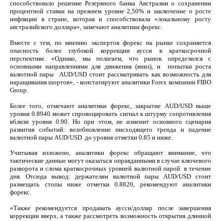
способствовало решение Резервного банка Австралии о сохранении
процентной ставки на прежнем уровне 2,50% и заключение о росте
инфляции в стране, которая и способствовала «локальному росту
австралийского доллара», замечают аналитики форекс.
Вместе с тем, по мнению экспертов форекс на рынке сохраняется
опасность более глубокой коррекции аусси в краткосрочной
перспективе. «Однако, мы полагаем, что рынок определился с
основными направлениями для движения (вниз), и попытки роста
валютной пары AUD/USD стоит рассматривать как возможность для
наращивания шортов», - констатируют аналитики Forex компании FIBO
Group.
Более того, отмечают аналитики форекс, закрытие АUD/USD выше
уровня 0.8940 может спровоцировать сигнал к штурму сопротивления
вблизи уровня 0.90. Но при этом, не изменит основного сценария
развития событий: возобновление нисходящего тренда и падение
валютной пары AUD/USD до уровня отметки 0.85 и ниже.
Учитывая изложено, аналитики форекс обращают внимание, что
тактические данные могут оказаться оправданными в случае ключевого
разворота и слома краткосрочных уровней валютной парой в течение
дня. Отсюда вывод: держателям валютной пары AUD/USD стоит
размещать стопы ниже отметки 0.8820, рекомендуют аналитики
форекс.
«Также рекомендуется продавать аусси/доллар после завершения
коррекции вверх, а также рассмотреть возможность открытия длинной