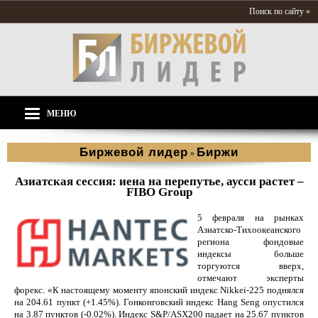
Поиск по сайту »
МЕНЮ
Биржевой лидер
Биржи
»
Азиатская сессия: иена на перепутье, аусси растет –
FIBO Group
5 февраля на рынках
Азиатско-Тихоокеанского
региона фондовые
индексы больше
торгуются вверх,
отмечают эксперты
форекс. «К настоящему моменту японский индекс Nikkei-225 поднялся
на 204.61 пункт (+1.45%). Гонконговский индекс Hang Seng опустился
на 3.87 пунктов (-0.02%). Индекс S&P/ASX200 падает на 25.67 пунктов