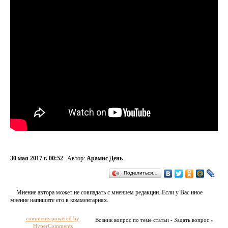
30 мая 2017 г. 00:52
Автор:
Арамис День
Поделиться…
Мнение автора может не совпадать с мнением редакции. Если у Вас иное
мнение напишите его в комментариях.
comments powered by
Возник вопрос по теме статьи - Задать вопрос »
HyperComments