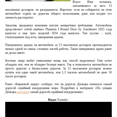
Royce. Имя человека,
заплатившего за него 13
миллионов долларов, не раскрывается. Впрочем, если он собирается на этом
автомобиле ездить по дорогам общего пользования, рано или поздно его
личность рассекретят.
Заказчик предъявил компании вполне конкретные требования. Автомобиль
представляет собой симбиоз Phantom I Round Door by Jonckheere 1925 года
выпуска и еще трех моделей 1934 года выпуска. Тип кузова – купе,
стилизованное под яхту, панорамная крыша.
Панорамную крышу на автомобиле за 13 миллионов долларов производитель
назвал одной из самых сложных частей работы. Таких панорамных крыш ранее
не делал никто.
Богатые люди любят уникальные вещи, как способ выделиться. Они хотят
обладать тем, чем не обладает больше никто. Так и появляются автомобили не
просто дорогие, а баснословно дорогие. За 13 миллионов долларов можно
купить или один такой автомобиль, или 1,3 тысячи автомобилей по цене 10
тысяч долларов.
Ранее «Биржевой лидер» сообщал, что на дорогах Донецка появился самый
дорогой серийный внедорожник мира. Подробнее в материале «По улицам
Донецка
рассекает
самый дорогой серийный внедорожник».
Видео
Youtube :