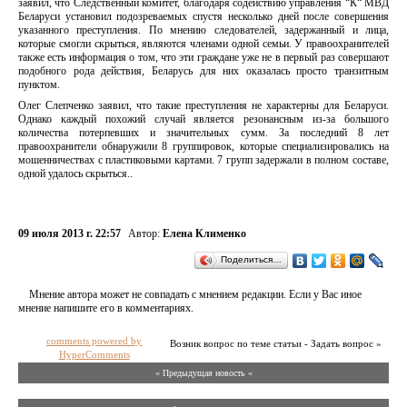
заявил, что Следственный комитет, благодаря содействию управления “К“ МВД
Беларуси установил подозреваемых спустя несколько дней после совершения
указанного преступления. По мнению следователей, задержанный и лица,
которые смогли скрыться, являются членами одной семьи. У правоохранителей
также есть информация о том, что эти граждане уже не в первый раз совершают
подобного рода действия, Беларусь для них оказалась просто транзитным
пунктом.
Олег Слепченко заявил, что такие преступления не характерны для Беларуси.
Однако каждый похожий случай является резонансным из-за большого
количества потерпевших и значительных сумм. За последний 8 лет
правоохранители обнаружили 8 группировок, которые специализировались на
мошенничествах с пластиковыми картами. 7 групп задержали в полном составе,
одной удалось скрыться..
09 июля 2013 г. 22:57
Автор:
Елена Клименко
Поделиться…
Мнение автора может не совпадать с мнением редакции. Если у Вас иное
мнение напишите его в комментариях.
comments powered by
Возник вопрос по теме статьи - Задать вопрос »
HyperComments
« Предыдущая новость «