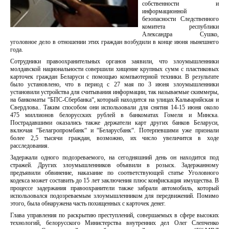
собственности и
информационной
безопасности Следственного
комитета республики
Александра Сушко,
уголовное дело в отношении этих граждан возбудили в конце июня нынешнего
года.
Сотрудники правоохранительных органов заявили, что злоумышленники
молдавской национальности совершили хищение крупных сумм с пластиковых
карточек граждан Беларуси с помощью компьютерной техники. В результате
было установлено, что в период с 27 мая по 3 июня злоумышленники
установили устройства для считывания информации, так называемые скиммеры,
на банкоматы “БПС-Сбербанка“, который находится на улицах Кальварийская и
Свердлова.. Таким способом они использовали для снятия 14-15 июня около
475 миллионов белорусских рублей в банкоматах Гомеля и Минска.
Пострадавшими оказались также держатели карт других банков Беларуси,
включая “Белагропромбанк“ и “Беларусбанк“. Потерпевшими уже признали
более 2,5 тысячи граждан, возможно, их число увеличится в ходе
расследования.
Задержали одного подозреваемого, на сегодняшний день он находится под
стражей. Других злоумышленников объявили в розыск. Задержанному
предъявили обвинение, наказание по соответствующей статье Уголовного
кодекса может составить до 15 лет заключения плюс конфискация имущества. В
процессе задержания правоохранители также забрали автомобиль, который
использовался подозреваемым злоумышленником для передвижений. Помимо
этого, была обнаружена часть похищенных с карточек денег.
Глава управления по раскрытию преступлений, совершаемых в сфере высоких
технологий, белорусского Министерства внутренних дел Олег Слепченко