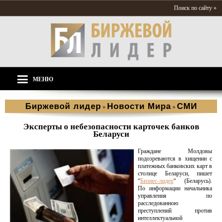
Поиск по сайту »
МЕНЮ
Биржевой лидер
Новости Мира
СМИ
»
»
Эксперты о небезопасности карточек банков
Беларуси
Граждане Молдовы
подозреваются в хищении с
платежных банковских карт в
столице Беларуси, пишет
“
Бизнес-лидер
“ (Беларусь).
По информации начальника
управления по
расследованною
преступлений против
интеллектуальной