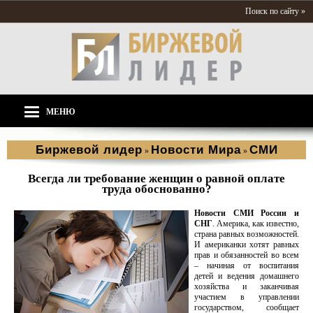
Поиск по сайту »
МЕНЮ
Биржевой лидер
Новости Мира
СМИ
»
»
Всегда ли требование женщин о равной оплате
труда обоснованно?
Новости СМИ России и
СНГ
. Америка, как известно,
страна равных возможностей.
И американки хотят равных
прав и обязанностей во всем
– начиная от воспитания
детей и ведения домашнего
хозяйства и заканчивая
участием в управлении
государством, сообщает