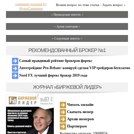
comments powered by
Возник вопрос по теме статьи - Задать вопрос »
HyperComments
« Предыдущая новость «
» Архив категории «
» Следующая новость »
РЕКОМЕНДОВАННЫЙ БРОКЕР №1
Самый правдивый рейтинг брокеров форекс
Автотрейдинг Pro-Rebate: копируй сделки VIP трейдеров бесплатно
Nord FX лучший форекс брокер 2019 года
ЖУРНАЛ «БИРЖЕВОЙ ЛИДЕР»
Читать онлайн
Скачать номер
Архив номеров
Партнерам
Количество загрузок: 10698824