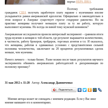
портал
НБРА-IBRA
.
Поэтому требования
гражданок
США
получать заработную плату наравне с мужчинами вполне
укладывается рамки американской идеологии. Официально и законодательно в
этом вопросе в Америке существует строгое гендерное равенство. Но на
практике женщины получают меньшую плату за ту же работу, которую
выполняют мужчины. Но всегда ли виной тому мужской шовинизм?
Американские исследователи провели интересный эксперимент – сравнили итоги
труда мужчин и женщин в той области, где результат выражается количественно,
в частности, работу брокеров, трейдеров, торговых агентов и т.п. И оказалось,
что женщины, работая в одинаковых условиях с представителями сильной
половины человечества, заключают на 20 процентов результативных сделок
меньше, чем мужчины.
Ничего личного – только бизнес. Разве можно после таких результатов научного
эксперимента обвинять американских работодателей в дискриминации по
половому признаку?
31 мая 2012 г. 11:28
Автор:
Александр Дынниченко
Поделиться…
Мнение автора может не совпадать с мнением редакции. Если у Вас иное
мнение напишите его в комментариях.