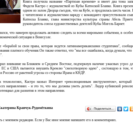
Книга получила название «Партизан времени» и имеет два тома зап
Фиделя Кастро с журналисткой из Кубы Катюской Бланко. Книга презен
одном из залом Дворца съездов, что на Кубе, и продлилась шесть часов. 
с читателями и журналистами наряду с команданте присутствовали соа
Катюска Бланко, глава министерства культуры страны Абель Прието
руководитель союза художественных деятелей Кубы Мигель Барнет.
ился, что намерен продолжать активно следить за всеми мировыми событями, в особен
номической ситуации в Венесуэле.
 «борьбой за свои права, которая ведется латиноамериканскими студентами", сообщ
вания платного обучения.Он также отметил, что "мы все ошибались, когда думали, что
ы".
трил внимание на Ближнем и Среднем Востоке, подчеркнув наличие ужасных угроз д
ем ЕС и США пытаются внушить Кремлю "смехотворную идею" , состоящую в том, чт
и Россию от ракетной угрозы со стороны Ирана и КНДР.
х технологиях, Кастро назвал Интернет «революционным инструментом», который 
всех направлениях - и это то, что мы должны уметь делать". Лидер кубинской револ
потенциал для развития в этом направлении.
катерина Кравчук-Рудомёткина
Поделиться…
ь с мнением редакции. Если у Вас иное мнение напишите его в комментариях.