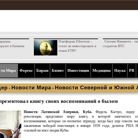
ардеры
Платформа Ethereum -
Сатоши Накамото - та
ируют в биткоин
стоит ли инвестировать в
создатель BTC
токен ETH?
сти Мира
Форекс
Биржи
Бизнес
Инвестиции
Медицина
Наука
PR
дер
Новости Мира
Новости Северной и Южной 
»
»
презентовал книгу своих воспоминаний о былом
Новости Латинской Америки, Куба.
Фидель Кастро, лидер 
революции, представил миру книгу, в которой запечатлел со
воспоминания, которые он посвятил периоду, когда был еще совсем м
заканчивая победой повстанцев в январе 1959 года, делится РИА Н
ссылкой на масс-медиа Кубы.