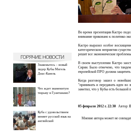
Во время презентации Кастро подел
внимание приковано к политико-эко
Кастро выразил особое восхищение
категорическом неприятии существо
решит все экономические проблем
ГОРЯЧИЕ НОВОСТИ
В своем выступлении Кастро заос
Знакомьтесь – новый
Сирии. Было отмечено, что танд
лидер Кубы Мигель
европейской ПРО должна защитить 
Диас-Канель
Когда разговор зашел о новейши
"принимать и передавать идеи во 
Что ждет знаменитую
заметил, что у Кубы есть большой 
тюрьму в Гуантанамо?
05 февраля 2012 г. 22:30
Автор:
Е
Куба с удовольствием
меняет русский язык на
Мнение автора может не совпадат
английский