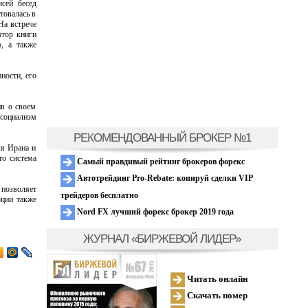
исей бесед
товалась в
На встрече
втор книги
, а также
ности, его
ив о своем
 социализм
РЕКОМЕНДОВАННЫЙ БРОКЕР №1
ля Ирана и
о система
Самый правдивый рейтинг брокеров форекс
Автотрейдинг Pro-Rebate: копируй сделки VIP
позволяет
трейдеров бесплатно
юции также
Nord FX лучший форекс брокер 2019 года
ЖУРНАЛ «БИРЖЕВОЙ ЛИДЕР»
Читать онлайн
Скачать номер