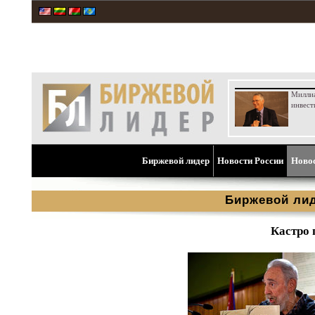
Милли
инвест
Биржевой лидер
Новости России
Ново
Биржевой ли
Кастро 