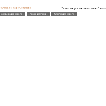
powered by HyperComments
Возник вопрос по теме статьи - Задать
« Предыдущая новость «
» Архив категории «
» Следующая новость »