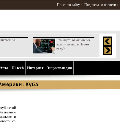
Поиск по сайту »
Подписка на новости »
инственный
Что ждать от основных
валютных пар в Новом
году?
Aвто
Hi-tech
Интернет
Энциклопедия
Америки
Куба
»
кубинской
бственные
аленьким и
овости со