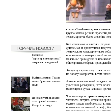
стиле «Улыбнитесь, вас снимает
группа канала решила провести де
телеюмористов будет спокойно пол
Как сообщают аналитики раздела
ГОРЯЧИЕ НОВОСТИ
длительная и кропотливая подгот
техническим характеристикам добав
Бразилия:
просто менять номера этажей на та
"зернохранилище мира"
маленькое привидение и проникал
потрясено пандемией
общепринятые образы привидений 
Холодящее кровь видео было показ
по поводу юмористов, в том числе 
Выйти за рамки: Трамп
Авторы телевизионной передачи пок
видит Бразилию членом
участники розыгрыша, хотя более
НАТО
младенцем в руках начинали кричат
Что характерно,
организаторы ме
Президентом Бразилии
частности, актриса, игравшая прив
стал правый политик
съемок начала приближаться к испу
Жаир Болсонару
провожала посетителей в лифт, б