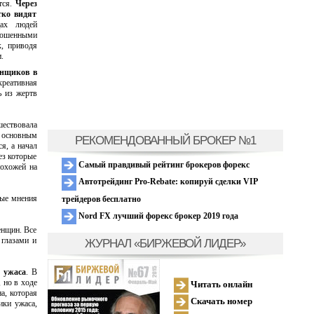
тся.
Через
тко видят
х людей
ерошенными
, приводя
.
онщиков в
креативная
ь из жертв
ествовала
основным
РЕКОМЕНДОВАННЫЙ БРОКЕР №1
я, а начал
ез которые
Самый правдивый рейтинг брокеров форекс
похожей на
Автотрейдинг Pro-Rebate: копируй сделки VIP
ные мнения
трейдеров бесплатно
Nord FX лучший форекс брокер 2019 года
енщин. Все
 глазами и
ЖУРНАЛ «БИРЖЕВОЙ ЛИДЕР»
 ужаса
. В
 но в ходе
Читать онлайн
а, которая
Скачать номер
ики ужаса,