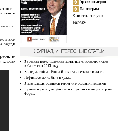
Архив номеров
Партнерам
казанное в
ти вызвала
Количество загрузок:
10698824
ужасного и
нно в этом
го подхода
ЖУРНАЛ, ИНТЕРЕСНЫЕ СТАТЬИ
рность, но
3 вредные инвестиционные привычки, от которых нужно
ля которых
избавиться в 2015 году
Холодная война с Россией никогда и не заканчивалась
Нефть: Все могло быть и хуже…
3 правила для успешной торговли мусорными акциями
Лучший вариант для убыточных торговых позиций на рынке
Форекс