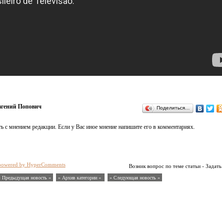
вгений Попович
Поделиться…
ь с мнением редакции. Если у Вас иное мнение напишите его в комментариях.
powered by HyperComments
Возник вопрос по теме статьи - Задать
« Предыдущая новость «
» Архив категории «
» Следующая новость »