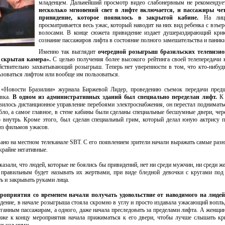
младенцем. Дальнейший просмотр видео слабонервным не рекомендуе
несколько мгновений свет в лифте включается, и пассажиры че
привидение, которое появилось в закрытой кабине.
На лица
просматривается весь ужас, который наводит на них вид ребенка с взъ
волосами. В конце сюжета привидение издает душераздирающий крик
сознание пассажиров лифта в состояние полного замешательства и паники
Именно так выглядит
очередной розыгрыш бразильских телевизи
 скрытая камера».
С целью получения более высокого рейтинга своей телепередачи 
йствительно захватывающий розыгрыш. Теперь нет уверенности в том, что кто-нибуд
ьзоваться лифтом или вообще им пользоваться.
 «Новости Бразилии» журнала Биржевой Лидер, проведению съемок передачи предш
овка.
В одном из административных зданий был специально переделан лифт.
К 
илось дистанционное управление перебоями электроснабжения, он перестал подниматьс
бло, а самое главное, в стене кабины были сделаны специальные бесшумные двери, чер
о внутрь. Кроме этого, был сделан специальный грим, который делал юную актрису 
из фильмов ужасов.
ано на местном телеканале SBT. С его появлением зрители начали выражать самые раз
крайне негативные.
азали, что людей, которые не боялись бы привидений, нет ни среди мужчин, ни среди ж
 правильным будет называть их жертвами, при виде бледной девочки с кругами под
ь и закрывать руками лица.
роприятия со временем начали получать удовольствие от наводимого на людей
идение, в начале розыгрыша стояла скромно в углу и просто издавала ужасающий вопль,
ганным пассажирам, а одного, даже начала преследовать за пределами лифта. А женщин
лиже к концу мероприятия начала прижиматься к его двери, чтобы лучше слышать кр