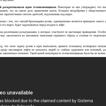
я над ними.
 раскритиковали идею телевизионщиков.
Некоторые из них утверждают, что по
рышем, это, на самом деле, применение пыток. Большое неодобрение у общественнос
нее заразительным смехом зрителей, подложенная под видео.
сны с тем, что снятый бразильцами ролик, одновременно является примером самого 
о его видел, будет задумываться перед входом в лифт.
на различными розыгрышами, в которых участвуют не настоящие привидения. Особе
ужас заключается во внезапном появлении страшного образа, в отличие от творческо
од, что свою задачу ролик и идея выполнили, принеся телеканалу всемирную популя
о среди пассажиров лифта не оказалось людей со слабым здоровьем или психикой, д
бы закончиться плачевно. Такой ценой популярность телевизионщикам была бы не нужна.