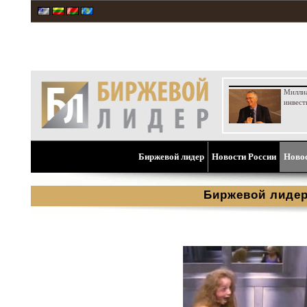
Милли
инвест
Биржевой лидер
Новости России
Ново
Биржевой лиде