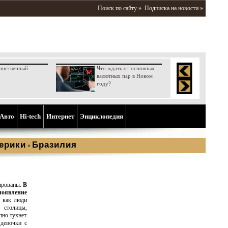
Поиск по сайту »
Подписка на новости »
инственный
Что ждать от основных
валютных пар в Новом
году?
Aвто
Hi-tech
Интернет
Энциклопедия
ерики
Бразилия
»
кированы.
В
оявление
 как люди
 столицы,
пно тухнет
 девочки с