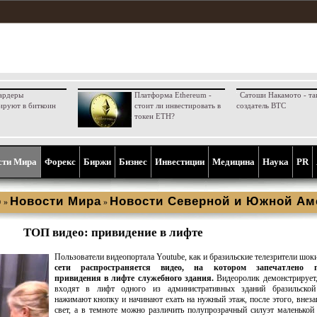
ардеры
Платформа Ethereum -
Сатоши Накамото - та
ируют в биткоин
стоит ли инвестировать в
создатель BTC
токен ETH?
сти Мира
Форекс
Биржи
Бизнес
Инвестиции
Медицина
Наука
PR
р
Новости Мира
Новости Северной и Южной Ам
»
»
ТОП видео: привидение в лифте
Пользователи видеопортала Youtube, как и бразильские телезрители шо
сети распространяется видео, на котором запечатлено п
привидения в лифте служебного здания.
Видеоролик демонстрирует,
входят в лифт одного из административных зданий бразильской
нажимают кнопку и начинают ехать на нужный этаж, после этого, внеза
свет, а в темноте можно различить полупрозрачный силуэт маленькой