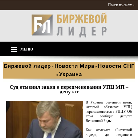
Поиск по сайту »
МЕНЮ
Биржевой лидер
Новости Мира
Новости СНГ
»
»
Украина
»
Суд отменил закон о переименовании УПЦ МП –
депутат
В Украине отменили закон,
который обязывал УПЦ
переименоваться в РПЦУ. Об
этом сообщил депутат
Верховной Рады.
Как отмечает «Биржевой
лидер», до недавнего