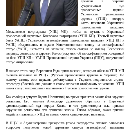
времени в Украине
существовали три
православные церкви:
Украинская православная
церковь (УПЦ), которую
часто называли Украинской
православной церковью
Московского патриархата (УПЦ МП), чтобы не путать с Украинской
православной церковью Киевского патриархата (УПЦ КП). Третьей церковью
была УАПЦ (Украинская автокефальная православная церковь). УПЦ КП и
УАПЦ объединились и подали Константинополю заявку на автокефальный
статус (УАПЦ, несмотря на название, такого статуса не имела). Вселенский
патриарх согласился и даровал Томос (документ об автокефалии) новосозданной
на базе УПЦ КП и УАПЦ Православной церкви Украины (ПЦУ), получившей
статус митрополии.
В начале этого года Верховная Рада приняла закон, которым обязала УПЦ МП
сменить название на РПЦУ (Русская православная церковь в Украине). По
новому закону, если церковь, действующая в Украине, подчиняется стране-
агрессору (России), она должна в своем названии отображать ее название. УПЦ
имеет статус митрополии и подчиняется Русской православной церкви.
Как сообщил депутат Вадим Новинский, во время принятия закона был нарушен
регламент. Его коллега Александр Долженков обратился в Окружной
административный суд города Киева, и тот удовлетворил иск, признав
нарушения регламента при принятии закона. Таким образом, закон признан
недействительным, и УПЦ не грозит смена юридического названия.
В ПЦУ и Администрации президента (глава государства активно занимался
вопросом получения новой церковью статуса автокефалии) заявление