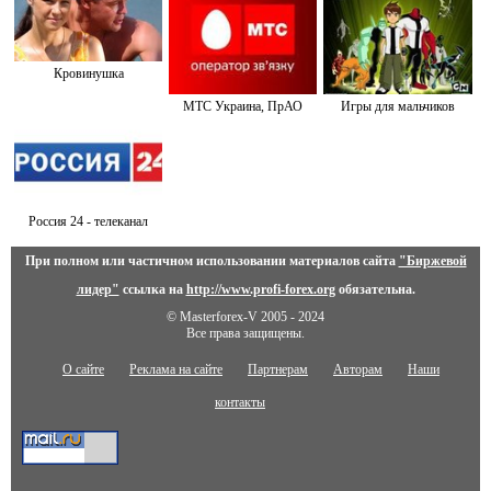
Кровинушка
МТС Украина, ПрАО
Игры для мальчиков
Россия 24 - телеканал
При полном или частичном использовании материалов сайта
"Биржевой
лидер"
ссылка на
http://www.profi-forex.org
обязательна.
© Masterforex-V 2005 - 2024
Все права защищены.
О сайте
Реклама на сайте
Партнерам
Авторам
Наши
контакты