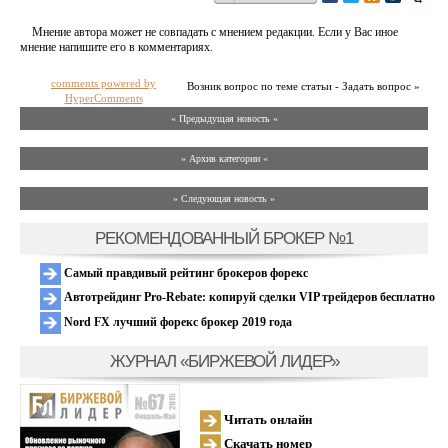
Мнение автора может не совпадать с мнением редакции. Если у Вас иное
мнение напишите его в комментариях.
comments powered by
Возник вопрос по теме статьи - Задать вопрос »
HyperComments
« Предыдущая новость «
» Архив категории «
» Следующая новость »
РЕКОМЕНДОВАННЫЙ БРОКЕР №1
Самый правдивый рейтинг брокеров форекс
Автотрейдинг Pro-Rebate: копируй сделки VIP трейдеров бесплатно
Nord FX лучший форекс брокер 2019 года
ЖУРНАЛ «БИРЖЕВОЙ ЛИДЕР»
Читать онлайн
Скачать номер