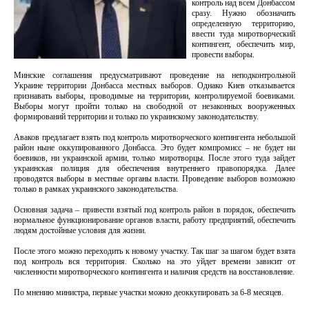
контроль над всем Донбассом
сразу. Нужно обозначить
определенную территорию,
ввести туда миротворческий
контингент, обеспечить мир,
провести выборы.
Минские соглашения предусматривают проведение на неподконтрольной
Украине территории Донбасса местных выборов. Однако Киев отказывается
признавать выборы, проводимые на территории, контролируемой боевиками.
Выборы могут пройти только на свободной от незаконных вооруженных
формирований территории и только по украинскому законодательству.
Аваков предлагает взять под контроль миротворческого контингента небольшой
район ныне оккупированного Донбасса. Это будет компромисс – не будет ни
боевиков, ни украинской армии, только миротворцы. После этого туда зайдет
украинская полиция для обеспечения внутреннего правопорядка. Далее
проводятся выборы в местные органы власти. Проведение выборов возможно
только в рамках украинского законодательства.
Основная задача – привести взятый под контроль район в порядок, обеспечить
нормальное функционирование органов власти, работу предприятий, обеспечить
людям достойные условия для жизни.
После этого можно переходить к новому участку. Так шаг за шагом будет взята
под контроль вся территория. Сколько на это уйдет времени зависит от
численности миротворческого контингента и наличия средств на восстановление.
По мнению министра, первые участки можно деоккупировать за 6-8 месяцев.