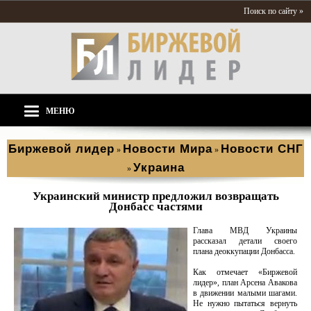
Поиск по сайту »
МЕНЮ
Биржевой лидер
Новости Мира
Новости СНГ
»
»
Украина
»
Украинский министр предложил возвращать
Донбасс частями
Глава МВД Украины
рассказал детали своего
плана деоккупации Донбасса.
Как отмечает «Биржевой
лидер», план Арсена Авакова
в движении малыми шагами.
Не нужно пытаться вернуть