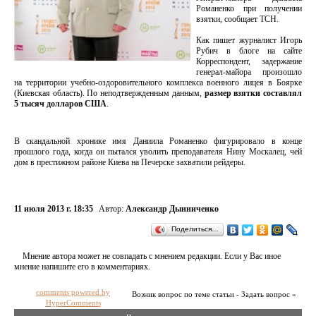
Романенко при получении
взятки, сообщает ТСН.
Как пишет журналист Игорь
Рубич в блоге на сайте
Корреспондент, задержание
генерал-майора произошло
на территории учебно-оздоровительного комплекса военного лицея в Боярке
(Киевская область). По неподтвержденным данным,
размер взятки составлял
5 тысяч долларов США
.
В скандальной хронике имя Даниила Романенко фигурировало в конце
прошлого года, когда он пытался уволить преподавателя Нину Москалец, чей
дом в престижном районе Киева на Печерске захватили рейдеры.
11 июля 2013 г. 18:35
Автор:
Александр Дынниченко
Поделиться…
Мнение автора может не совпадать с мнением редакции. Если у Вас иное
мнение напишите его в комментариях.
comments powered by
Возник вопрос по теме статьи - Задать вопрос »
HyperComments