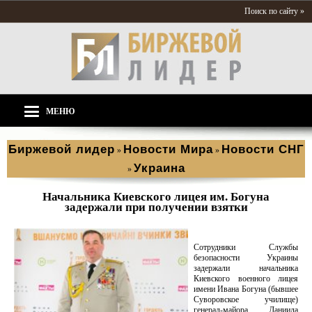
Поиск по сайту »
МЕНЮ
Биржевой лидер
Новости Мира
Новости СНГ
»
»
Украина
»
Начальника Киевского лицея им. Богуна
задержали при получении взятки
Сотрудники Службы
безопасности Украины
задержали начальника
Киевского военного лицея
имени Ивана Богуна (бывшее
Суворовское училище)
генерал-майора Даниила