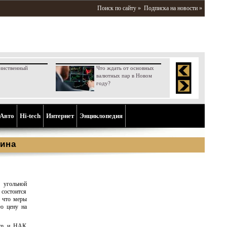
Поиск по сайту »
Подписка на новости »
инственный
Что ждать от основных
валютных пар в Новом
году?
Aвто
Hi-tech
Интернет
Энциклопедия
ина
 угольной
 состоится
, что меры
ую цену на
hem и НАК