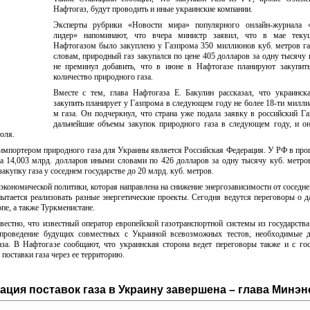
Нафтогаз, будут проводить и иные украинские компании.
Эксперты рубрики «Новости мира» популярного онлайн-журнала 
лидер» напоминают, что вчера министр заявил, что в мае теку
Нафтогазом было закуплено у Газпрома 350 миллионов куб. метров га
словам, природный газ закупался по цене 405 долларов за одну тысячу 
не преминул добавить, что в июне в Нафтогазе планируют закупить
количество природного газа.
Вместе с тем, глава Нафтогаза Е. Бакулин рассказал, что украинск
закупить планирует у Газпрома в следующем году не более 18-ти милли
м газа. Он подчеркнул, что страна уже подала заявку в российский Г
дальнейшие объемы закупок природного газа в следующем году, и о
юля.
 импортером природного газа для Украины является Российская Федерация. У РФ в пр
на 14,003 млрд. долларов иными словами по 426 долларов за одну тысячу куб. метро
закупку газа у соседнем государстве до 20 млрд. куб. метров.
экономической политики, которая направлена на снижение энергозависимости от соседне
пытается реализовать разные энергетические проекты. Сегодня ведутся переговоры о 
пе, а также Туркменистане.
вестно, что известный оператор европейской газотранспортной системы из государств
 проведение будущих совместных с Украиной всевозможных тестов, необходимые д
аза. В Нафтогазе сообщают, что украинская сторона ведет переговоры также и с го
поставки газа через ее территорию.
ция поставок газа в Украину завершена – глава Минэн