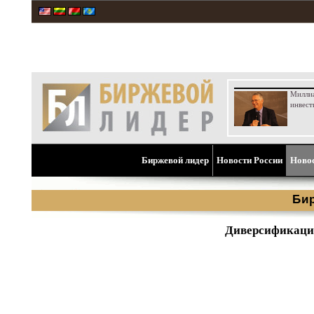
Милли
инвест
Биржевой лидер
Новости России
Ново
Би
Диверсификация