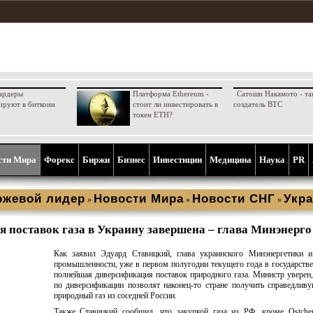
ардеры
Платформа Ethereum -
Сатоши Накамото - та
ируют в биткоин
стоит ли инвестировать в
создатель BTC
токен ETH?
сти Мира
Форекс
Биржи
Бизнес
Инвестиции
Медицина
Наука
PR
ржевой лидер
Новости Мира
Новости СНГ
Укра
»
»
»
 поставок газа в Украину завершена – глава Минэнерго
Как заявил Эдуард Ставицкий, глава украинского Минэнергетики и
промышленности, уже в первом полугодии текущего года в государстве
полнейшая диверсификация поставок природного газа. Министр уверен
по диверсификации позволят наконец-то стране получить справедлив
природный газ из соседней России.
Также Ставицкий сообщил, что закупкой газа из РФ, кроме Ostc