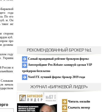
«Биржевой
щего года
за. По его
куб. м. Он
 такое же
ая сторона
ардов куб.
азпром про
ни должны
РЕКОМЕНДОВАННЫЙ БРОКЕР №1
ошлом году
в. Украина
Самый правдивый рейтинг брокеров форекс
Автотрейдинг Pro-Rebate: копируй сделки VIP
й России и
трейдеров бесплатно
дальнейших
Nord FX лучший форекс брокер 2019 года
а Словакия
ля начала
ЖУРНАЛ «БИРЖЕВОЙ ЛИДЕР»
сударством
Читать онлайн
ерго
Скачать номер