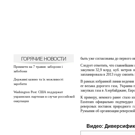
ГОРЯЧИЕ НОВОСТИ
быть уже согласованы до первого и
Следует отметить, что главнейшим
Прикмети на 7 травня: заборони і
закупили 32,9 млрд. куб. метров 
забобони
запланировала в 2013 году снизить 
Державні казино та їх можливості
В рамках избранной линии ведения 
заробити
ее весьма дорогого газа, Украина 
закупках газа в Азербайджане, Евро
Washington Post: США поддержат
украинских партизан в случае российской
К примеру, немного ранее стало из
оккупации
Eustream официально подтвердил
реверсных поставок природного г
Румыния об организации реверсной 
Видео:
Диверсифика