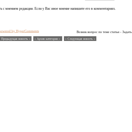
ь с мнением редакции. Если у Вас иное мнение напишите его в комментариях.
powered by HyperComments
Возник вопрос по теме статьи - Задать
« Предыдущая новость «
» Архив категории «
» Следующая новость »