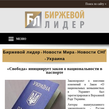
Поиск по сайту »
МЕНЮ
Биржевой лидер
Новости Мира
Новости СНГ
»
»
Украина
»
«Свобода» инициирует закон о национальности в
паспорте
Законопроект о внесении
изменений в Закон «О
национальных меньшинствах
в Украине» был
зарегистрирован в Верховной
Раде Украины.
Авторы вышеуказанного
законопроекта - Руслан