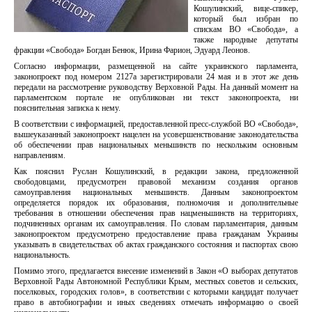
Кошулинский, вице-спикер,
который был избран по
спискам ВО «Свобода», а
также народные депутаты
фракции «Свобода» Богдан Бенюк, Ирина Фарион, Эдуард Леонов.
Согласно информации, размещенной на сайте украинского парламента,
законопроект под номером 2127а зарегистрировали 24 мая и в этот же день
передали на рассмотрение руководству Верховной Рады. На данный момент на
парламентском портале не опубликован ни текст законопроекта, ни
пояснительная записка к нему.
В соответствии с информацией, предоставленной пресс-службой ВО «Свобода»,
вышеуказанный законопроект нацелен на усовершенствование законодательства
об обеспечении прав национальных меньшинств по нескольким основным
направлениям.
Как пояснил Руслан Кошулинский, в редакции закона, предложенной
свободовцами, предусмотрен правовой механизм создания органов
самоуправления национальных меньшинств. Данным законопроектом
определяется порядок их образования, полномочия и дополнительные
требования в отношении обеспечения прав нацменьшинств на территориях,
подчиненных органам их самоуправления. По словам парламентария, данным
законопроектом предусмотрено предоставление права гражданам Украины
указывать в свидетельствах об актах гражданского состояния и паспортах свою
национальность.
Помимо этого, предлагается внесение изменений в Закон «О выборах депутатов
Верховной Рады Автономной Республики Крым, местных советов и сельских,
поселковых, городских голов», в соответствии с которыми кандидат получает
право в автобиографии и иных сведениях отмечать информацию о своей