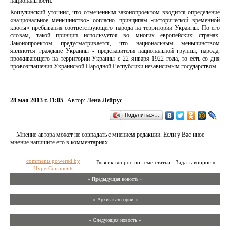
национальности.
Кошулинский уточнил, что отмеченным законопроектом вводится определение
«национальное меньшинство» согласно принципам «исторической временной
квоты» пребывания соответствующего народа на территории Украины. По его
словам, такой принцип используется во многих европейских странах.
Законопроектом предусматривается, что национальным меньшинством
являются граждане Украины - представители национальной группы, народа,
проживающего на территории Украины с 22 января 1922 года, то есть со дня
провозглашения Украинской Народной Республики независимым государством.
28 мая 2013 г. 11:05
Автор:
Лена Лейрус
Поделиться…
Мнение автора может не совпадать с мнением редакции. Если у Вас иное
мнение напишите его в комментариях.
comments powered by
Возник вопрос по теме статьи - Задать вопрос »
HyperComments
« Предыдущая новость «
» Архив категории «
» Следующая новость »