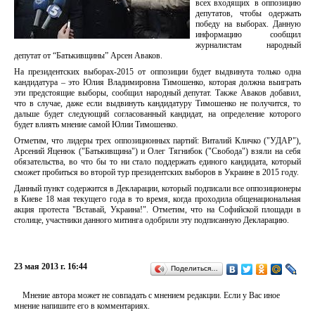
всех входящих в оппозицию
депутатов, чтобы одержать
победу на выборах. Данную
информацию сообщил
журналистам народный
депутат от “Батькивщины” Арсен Аваков.
На президентских выборах-2015 от оппозиции будет выдвинута только одна
кандидатура – это Юлия Владимировна Тимошенко, которая должна выиграть
эти предстоящие выборы, сообщил народный депутат. Также Аваков добавил,
что в случае, даже если выдвинуть кандидатуру Тимошенко не получится, то
дальше будет следующий согласованный кандидат, на определение которого
будет влиять мнение самой Юлии Тимошенко.
Отметим, что лидеры трех оппозиционных партий: Виталий Кличко ("УДАР"),
Арсений Яценюк ("Батькивщина") и Олег Тягнибок ("Свобода") взяли на себя
обязательства, во что бы то ни стало поддержать единого кандидата, который
сможет пробиться во второй тур президентских выборов в Украине в 2015 году.
Данный пункт содержится в Декларации, который подписали все оппозиционеры
в Киеве 18 мая текущего года в то время, когда проходила общенациональная
акция протеста "Вставай, Украина!". Отметим, что на Софийской площади в
столице, участники данного митинга одобрили эту подписанную Декларацию.
23 мая 2013 г. 16:44
Поделиться…
Мнение автора может не совпадать с мнением редакции. Если у Вас иное
мнение напишите его в комментариях.