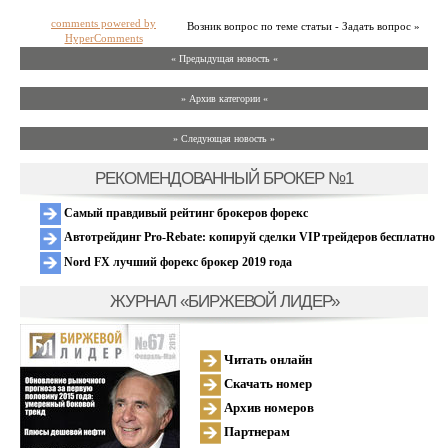
comments powered by
Возник вопрос по теме статьи - Задать вопрос »
HyperComments
« Предыдущая новость «
» Архив категории «
» Следующая новость »
РЕКОМЕНДОВАННЫЙ БРОКЕР №1
Самый правдивый рейтинг брокеров форекс
Автотрейдинг Pro-Rebate: копируй сделки VIP трейдеров бесплатно
Nord FX лучший форекс брокер 2019 года
ЖУРНАЛ «БИРЖЕВОЙ ЛИДЕР»
Читать онлайн
Скачать номер
Архив номеров
Партнерам