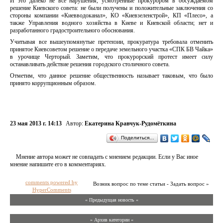
И это далеко не все нарушения, усмотренные прокурором в обсуждаемом
решение Киевского совета: не были получены и положительные заключения со
стороны компании «Киевводоканал», КО «Киевзеленстрой», КП «Плесо», а
также Управления водного хозяйства в Киеве и Киевской области; нет и
разработанного градостроительного обоснования.
Учитывая все вышеупомянутые претензии, прокуратура требовала отменить
принятое Киевсоветом решение о передаче земельного участка «СПК БВ Чайка»
в урочище Черторый. Заметим, что прокурорский протест имеет силу
останавливать действие решения городского столичного совета.
Отметим, что данное решение общественность называет таковым, что было
принято коррупционным образом.
23 мая 2013 г. 14:13
Автор:
Екатерина Кравчук-Рудомёткина
Поделиться…
Мнение автора может не совпадать с мнением редакции. Если у Вас иное
мнение напишите его в комментариях.
comments powered by
Возник вопрос по теме статьи - Задать вопрос »
HyperComments
« Предыдущая новость «
» Архив категории «