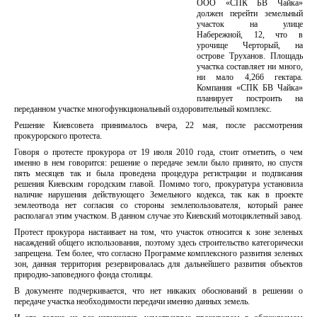
ООО «СПК БВ Чайка»
должен перейти земельный
участок на улице
Набережной, 12, что в
урочище Черторый, на
острове Труханов. Площадь
участка составляет ни много,
ни мало 4,266 гектара.
Компания «СПК БВ Чайка»
планирует построить на
переданном участке многофункциональный оздоровительный комплекс.
Решение Киевсовета принималось вчера, 22 мая, после рассмотрения
прокурорского протеста.
Говоря о протесте прокурора от 19 июля 2010 года, стоит отметить, о чем
именно в нем говорится: решение о передаче земли было принято, но спустя
пять месяцев так и была проведена процедура регистрации и подписания
решения Киевским городским главой. Помимо того, прокуратура установила
наличие нарушения действующего Земельного кодекса, так как в проекте
землеотвода нет согласия со стороны землепользователя, который ранее
располагал этим участком. В данном случае это Киевский мотоциклетный завод.
Протест прокурора настаивает на том, что участок относится к зоне зеленых
насаждений общего использования, поэтому здесь строительство категорически
запрещена. Тем более, что согласно Программе комплексного развития зеленых
зон, данная территория резервировалась для дальнейшего развития объектов
природно-заповедного фонда столицы.
В документе подчеркивается, что нет никаких обоснований в решении о
передаче участка необходимости передачи именно данных земель.