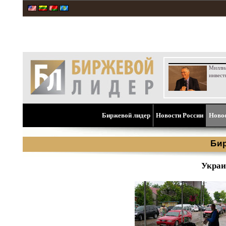
Милли
инвест
Биржевой лидер
Новости России
Ново
Би
Украи