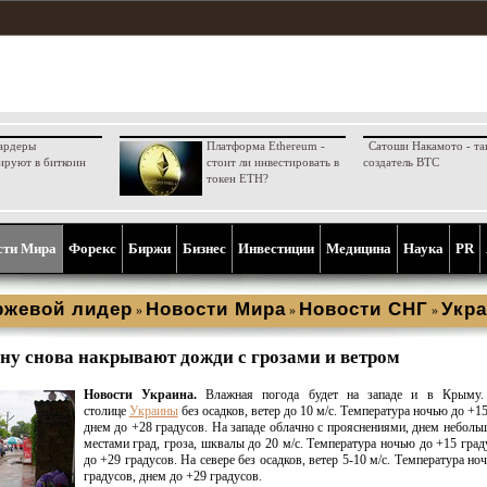
ардеры
Платформа Ethereum -
Сатоши Накамото - та
ируют в биткоин
стоит ли инвестировать в
создатель BTC
токен ETH?
сти Мира
Форекс
Биржи
Бизнес
Инвестиции
Медицина
Наука
PR
ржевой лидер
Новости Мира
Новости СНГ
Укра
»
»
»
ну снова накрывают дожди с грозами и ветром
Новости Украина.
Влажная погода будет на западе и в Крыму.
столице
Украины
без осадков, ветер до 10 м/с. Температура ночью до +15
днем до +28 градусов. На западе облачно с прояснениями, днем неболь
местами град, гроза, шквалы до 20 м/с. Температура ночью до +15 град
до +29 градусов. На севере без осадков, ветер 5-10 м/с. Температура но
градусов, днем до +29 градусов.