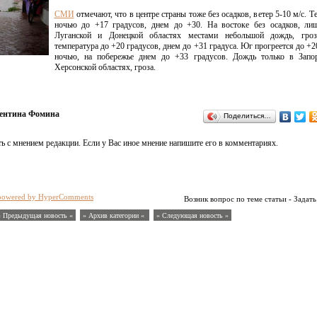
СМИ
отмечают, что в центре страны тоже без осадков, ветер 5-10 м/с. Т
ночью до +17 градусов, днем до +30. На востоке без осадков, ли
Луганской и Донецкой областях местами небольшой дождь, гро
температура до +20 градусов, днем до +31 градуса. Юг прогреется до +2
ночью, на побережье днем до +33 градусов. Дождь только в Запо
Херсонской областях, гроза.
ентина Фомина
Поделиться…
ь с мнением редакции. Если у Вас иное мнение напишите его в комментариях.
powered by HyperComments
Возник вопрос по теме статьи - Задать
« Предыдущая новость «
» Архив категории «
» Следующая новость »