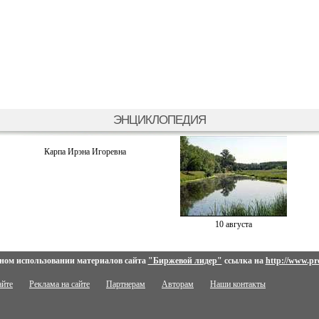
ЭНЦИКЛОПЕДИЯ
Карпа Ирэна Игоревна
10 августа
ном использовании материалов сайта
"Биржевой лидер"
ссылка на
http://www.pro
айте
Реклама на сайте
Партнерам
Авторам
Наши контакты