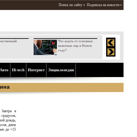
Поиск по сайту »
Подписка на новости »
инственный
Что ждать от основных
валютных пар в Новом
году?
Aвто
Hi-tech
Интернет
Энциклопедия
ина
 Завтра в
 градусов,
шой дождь,
усов, днем
чью до +15