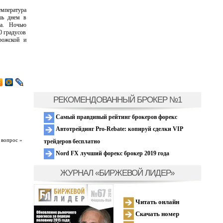
емпература
шь днем в
за. Ночью
0 градусов
рожской и
РЕКОМЕНДОВАННЫЙ БРОКЕР №1
Самый правдивый рейтинг брокеров форекс
Автотрейдинг Pro-Rebate: копируй сделки VIP
 вопрос »
трейдеров бесплатно
Nord FX лучший форекс брокер 2019 года
ЖУРНАЛ «БИРЖЕВОЙ ЛИДЕР»
Читать онлайн
Скачать номер