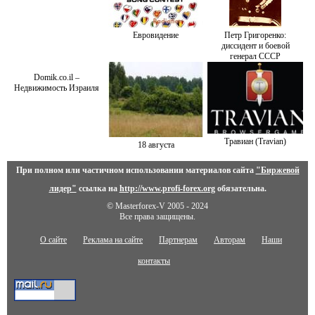
Евровидение
Петр Григоренко:
диссидент и боевой
генерал СССР
Domik.co.il –
Недвижимость Израиля
Травиан (Travian)
18 августа
При полном или частичном использовании материалов сайта
"Биржевой
лидер"
ссылка на
http://www.profi-forex.org
обязательна.
© Masterforex-V 2005 - 2024
Все права защищены.
О сайте
Реклама на сайте
Партнерам
Авторам
Наши
контакты