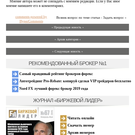
Мнение автора может не совпадать с мнением редакции. Если у Вас иное
мнение напишите его в комментариях.
comments powered by
Возник вопрос по теме статьи - Задать вопрос »
HyperComments
« Предыдущая новость «
» Архив категории «
» Следующая новость »
РЕКОМЕНДОВАННЫЙ БРОКЕР №1
Самый правдивый рейтинг брокеров форекс
Автотрейдинг Pro-Rebate: копируй сделки VIP трейдеров бесплатно
Nord FX лучший форекс брокер 2019 года
ЖУРНАЛ «БИРЖЕВОЙ ЛИДЕР»
Читать онлайн
Скачать номер
Архив номеров