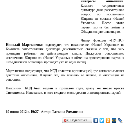
интересы оппозиции.
Комитет сопротивления
диктатуре даже рассматривал
вопрос об исключении
Ющенко из состава «Нашей
Украины». После этого
партия могла бы войти в
Объединенную оппозицию.
Лидер фракции «НУ-НС»
Николай Мартыненко
подтвердил, что исключение «Нашей Украины» из
Комитета сопротивления диктатуре действительно связано с тем, что экс-
президент работает на действующую власть. Дискуссии относительно
исключения Ющенко из «Нашей Украины» в обмен на присоединение партии к
Объединенной оппозиции проходят уже не один месяц.
Мартыненко подчеркнул, что КСД является организацией, где согласовываются
действия оппозиции, Ющенко же, по мнению ее членов, к оппозиции не
относится.
Напомним,
КСД был создан в прошлом году, сразу же после ареста
Тимошенко.
Изначально в него входили около десяти оппозиционных партий.
19 июня 2012 г. 19:27
Автор:
Татьяна Романенко
Поделиться…