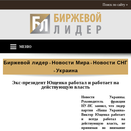
Поиск по сайту »
МЕНЮ
Биржевой лидер
Новости Мира
Новости СНГ
»
»
Украина
»
Экс-президент Ющенко работал и работает на
действующую власть
Новости Украины.
Руководитель фракции
НУ-НС заявил, что лидер
партии «Наша Украина»
Виктор Ющенко работает
и всегда работал на
действующую власть, не
принимая во внимание