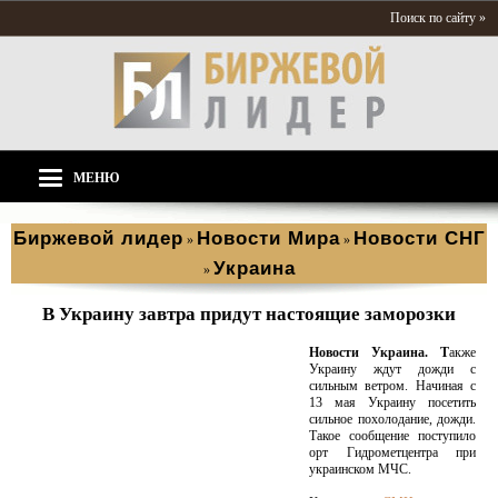
Поиск по сайту »
МЕНЮ
Биржевой лидер
Новости Мира
Новости СНГ
»
»
Украина
»
В Украину завтра придут настоящие заморозки
Новости Украина. Т
акже
Украину ждут дожди с
сильным ветром. Начиная с
13 мая Украину посетить
сильное похолодание, дожди.
Такое сообщение поступило
орт Гидрометцентра при
украинском МЧС.