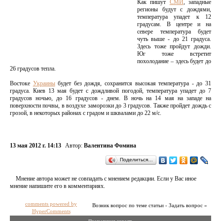
Как пишут
СМИ
, западные
регионы будут с дождями,
температура упадет к 12
градусам. В центре и на
севере температура будет
чуть выше - до 21 градуса.
Здесь тоже пройдут дожди.
Юг тоже встретит
похолодание – здесь будет до
26 градусов тепла.
Востоке
Украины
будет без дождя, сохранится высокая температура - до 31
градуса. Киев 13 мая будет с дождливой погодой, температура упадет до 7
градусов ночью, до 16 градусов - днем. В ночь на 14 мая на западе на
поверхности почвы, в воздухе заморозки до 3 градусов. Также пройдет дождь с
грозой, в некоторых районах с градом и шквалами до 22 м/с.
13 мая 2012 г. 14:13
Автор:
Валентина Фомина
Поделиться…
Мнение автора может не совпадать с мнением редакции. Если у Вас иное
мнение напишите его в комментариях.
comments powered by
Возник вопрос по теме статьи - Задать вопрос »
HyperComments