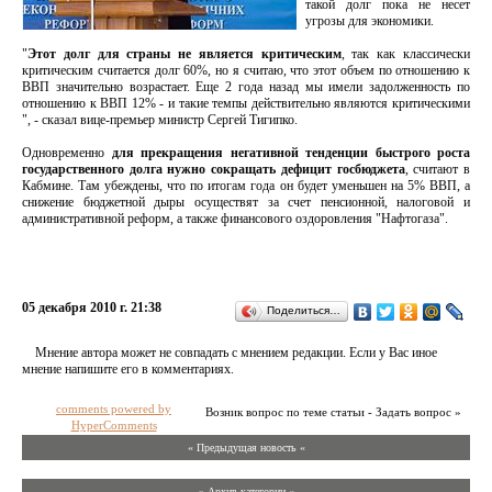
такой долг пока не несет
угрозы для экономики.
"
Этот долг для страны не является критическим
, так как классически
критическим считается долг 60%, но я считаю, что этот объем по отношению к
ВВП значительно возрастает. Еще 2 года назад мы имели задолженность по
отношению к ВВП 12% - и такие темпы действительно являются критическими
", - сказал вице-премьер министр Сергей Тигипко.
Одновременно
для прекращения негативной тенденции быстрого роста
государственного долга нужно сокращать дефицит госбюджета
, считают в
Кабмине. Там убеждены, что по итогам года он будет уменьшен на 5% ВВП, а
снижение бюджетной дыры осуществят за счет пенсионной, налоговой и
административной реформ, а также финансового оздоровления "Нафтогаза".
05 декабря 2010 г. 21:38
Поделиться…
Мнение автора может не совпадать с мнением редакции. Если у Вас иное
мнение напишите его в комментариях.
comments powered by
Возник вопрос по теме статьи - Задать вопрос »
HyperComments
« Предыдущая новость «
» Архив категории «