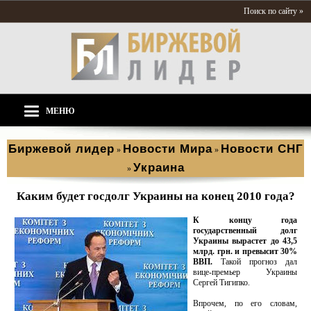
Поиск по сайту »
МЕНЮ
Биржевой лидер
Новости Мира
Новости СНГ
»
»
Украина
»
Каким будет госдолг Украины на конец 2010 года?
К концу года
государственный долг
Украины вырастет до 43,5
млрд. грн. и превысит 30%
ВВП.
Такой прогноз дал
вице-премьер Украины
Сергей Тигипко.
Впрочем, по его словам,