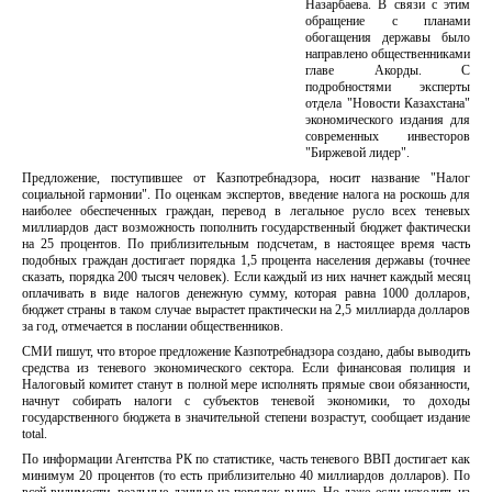
Назарбаева. В связи с этим
обращение с планами
обогащения державы было
направлено общественниками
главе Акорды. С
подробностями эксперты
отдела "Новости Казахстана"
экономического издания для
современных инвесторов
"Биржевой лидер".
Предложение, поступившее от Казпотребнадзора, носит название "Налог
социальной гармонии". По оценкам экспертов, введение налога на роскошь для
наиболее обеспеченных граждан, перевод в легальное русло всех теневых
миллиардов даст возможность пополнить государственный бюджет фактически
на 25 процентов. По приблизительным подсчетам, в настоящее время часть
подобных граждан достигает порядка 1,5 процента населения державы (точнее
сказать, порядка 200 тысяч человек). Если каждый из них начнет каждый месяц
оплачивать в виде налогов денежную сумму, которая равна 1000 долларов,
бюджет страны в таком случае вырастет практически на 2,5 миллиарда долларов
за год, отмечается в послании общественников.
СМИ пишут, что второе предложение Казпотребнадзора создано, дабы выводить
средства из теневого экономического сектора. Если финансовая полиция и
Налоговый комитет станут в полной мере исполнять прямые свои обязанности,
начнут собирать налоги с субъектов теневой экономики, то доходы
государственного бюджета в значительной степени возрастут, сообщает издание
total.
По информации Агентства РК по статистике, часть теневого ВВП достигает как
минимум 20 процентов (то есть приблизительно 40 миллиардов долларов). По