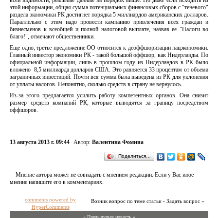
всей видимости, реальные данные на порядок выше. Но даже если исходить из
этой информации, общая сумма потенциальных финансовых сборов с "теневого"
раздела экономики РК достигнет порядка 5 миллиардов американских долларов.
Параллельно с этим надо провести кампанию привлечения всех граждан и
бизнесменов к всеобщей и полной налоговой выплате, назвав ее "Налоги во
благо!", отмечают общественники.
Еще одно, третье предложение ОО относится к деоффшоризации нацэкономики.
Главный инвестор экономики РК - такой большой оффшор, как Нидерланды. По
официальной информации, лишь в прошлом году из Нидерландов в РК было
вложено 8,5 миллиарда долларов США. Это равняется 33 процентам от объема
заграничных инвестиций. Почти вся сумма была выведена из РК для уклонения
от уплаты налогов. Непонятно, сколько средств в страну не вернулось.
Из-за этого предлагается усилить работу компетентных органов. Она снизит
размер средств компаний РК, которые выводятся за границу посредством
оффшоров.
13 августа 2013 г. 09:44
Автор:
Валентина Фомина
Поделиться…
Мнение автора может не совпадать с мнением редакции. Если у Вас иное
мнение напишите его в комментариях.
comments powered by
Возник вопрос по теме статьи - Задать вопрос »
HyperComments
« Предыдущая новость «