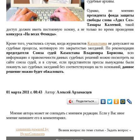
судебные архивы.
Однако, по мнению
президента фонда защиты
свободы слова «Адил Соз»
Тамары Калеевой
, такой
доступ должен иметь постоянную основу, а не только во время проведения
конкурса «На весах Фемиды»
.
Кроме того, участились случаи, когда журналистов
Казахстана
не допускают на
судебные процессы, мотивирую это закрытостью заседаний. По рекомендации
председателя Союза судей Казахстана Владимира Борисова
, всю
информацию о правомочности данных судебных решений можно посмотреть на
сайте союза судей, и в случае, если представители прессы вынуждены были
покинуть зал судебных заседаний без соответствующих на то оснований,
данное
решение можно будет обжаловать
.
01 марта 2011 г. 08:43
Автор:
Алексей Арзамасцев
Поделиться…
Мнение автора может не совпадать с мнением редакции. Если у Вас иное
мнение напишите его в комментариях.
comments powered by
Возник вопрос по теме статьи - Задать вопрос »
HyperComments