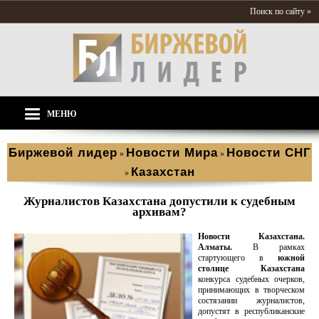
Поиск по сайту »
МЕНЮ
Биржевой лидер
Новости Мира
Новости СНГ
»
»
Казахстан
»
Журналистов Казахстана допустили к судебным
архивам?
Новости Казахстана.
Алматы.
В рамках
стартующего в
южной
столице Казахстана
конкурса судебных очерков,
принимающих в творческом
состязании журналистов,
допустят в республиканские