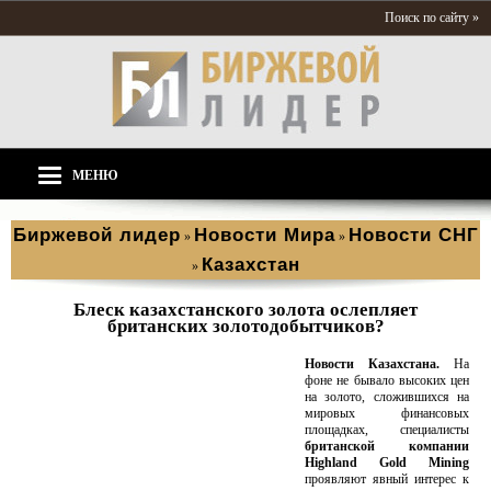
Поиск по сайту »
МЕНЮ
Биржевой лидер
Новости Мира
Новости СНГ
»
»
Казахстан
»
Блеск казахстанского золота ослепляет
британских золотодобытчиков?
Новости Казахстана.
На
фоне не бывало высоких цен
на золото, сложившихся на
мировых финансовых
площадках, специалисты
британской компании
Highland Gold Mining
проявляют явный интерес к