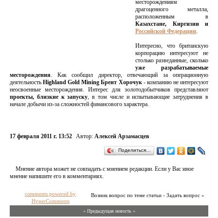
месторождениям
драгоценного металла,
расположенным в
Казахстане, Киргизии и
Российской Федерации
.
Интересно, что британскую
корпорацию интересуют не
столько разведанные, сколько
уже разрабатываемые
месторождения
. Как сообщил директор, отвечающий за операционную
деятельность
Highland Gold Mining Брент Хорочук
- компанию не интересуют
неосвоенные месторождения. Интерес для золотодобытчиков представляют
проекты, близкие к запуску
, в том числе и испытывающие затруднения в
начале добычи из-за сложностей финансового характера.
17 февраля 2011 г. 13:52
Автор:
Алексей Арзамасцев
Поделиться…
Мнение автора может не совпадать с мнением редакции. Если у Вас иное
мнение напишите его в комментариях.
comments powered by
Возник вопрос по теме статьи - Задать вопрос »
HyperComments
« Предыдущая новость «