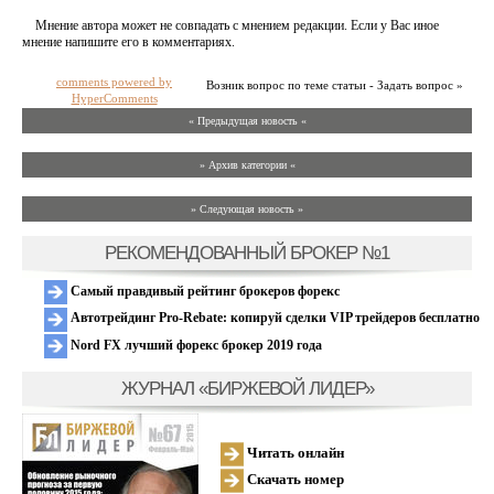
Мнение автора может не совпадать с мнением редакции. Если у Вас иное
мнение напишите его в комментариях.
comments powered by
Возник вопрос по теме статьи - Задать вопрос »
HyperComments
« Предыдущая новость «
» Архив категории «
» Следующая новость »
РЕКОМЕНДОВАННЫЙ БРОКЕР №1
Самый правдивый рейтинг брокеров форекс
Автотрейдинг Pro-Rebate: копируй сделки VIP трейдеров бесплатно
Nord FX лучший форекс брокер 2019 года
ЖУРНАЛ «БИРЖЕВОЙ ЛИДЕР»
Читать онлайн
Скачать номер