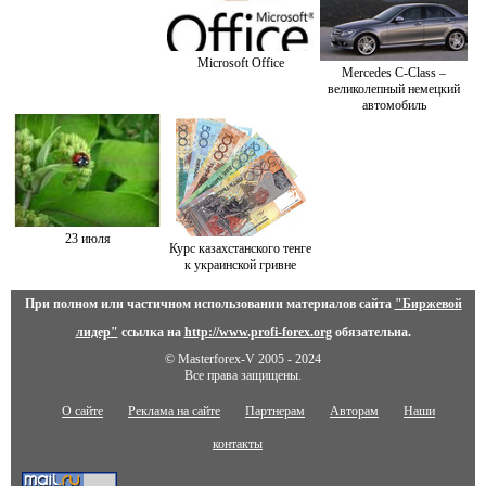
Microsoft Office
Mercedes C-Class –
великолепный немецкий
автомобиль
23 июля
Курс казахстанского тенге
к украинской гривне
При полном или частичном использовании материалов сайта
"Биржевой
лидер"
ссылка на
http://www.profi-forex.org
обязательна.
© Masterforex-V 2005 - 2024
Все права защищены.
О сайте
Реклама на сайте
Партнерам
Авторам
Наши
контакты