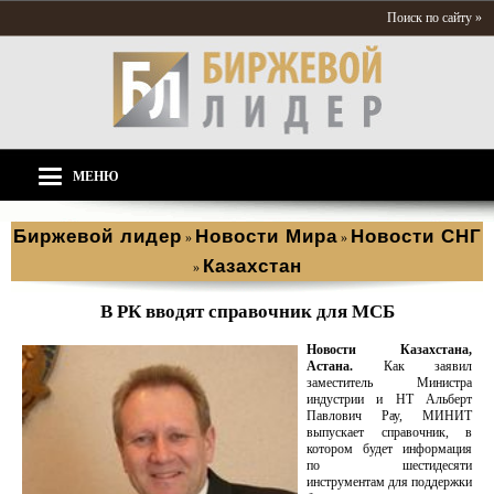
Поиск по сайту »
МЕНЮ
Биржевой лидер
Новости Мира
Новости СНГ
»
»
Казахстан
»
В РК вводят справочник для МСБ
Новости Казахстана,
Астана.
Как заявил
заместитель Министра
индустрии и НТ Альберт
Павлович Рау, МИНИТ
выпускает справочник, в
котором будет информация
по шестидесяти
инструментам для поддержки