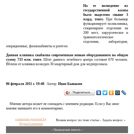
На ее возведение из
государственной казны
было выделено свыше 3
млрд. тенге.
При больнице
функционирует поликлиника,
стационарное отделение на
200 мест, хирургическое и
травматологическое
отделения, лаборатория,
операционные, физиокабинеты и рентген.
Данная клиника снабжена современным новым оборудованием на общую
сумму 733 млн. тенге.
Штат данного лечебного центра составит 670 человек.
Вблизи от клиники возведен 30 квартирный дом для медперсонала.
06 февраля 2011 г. 19:40
Автор:
Иван Бывакин
Поделиться…
Мнение автора может не совпадать с мнением редакции. Если у Вас иное
мнение напишите его в комментариях.
comments powered by
Возник вопрос по теме статьи - Задать вопрос »
HyperComments
« Предыдущая новость «